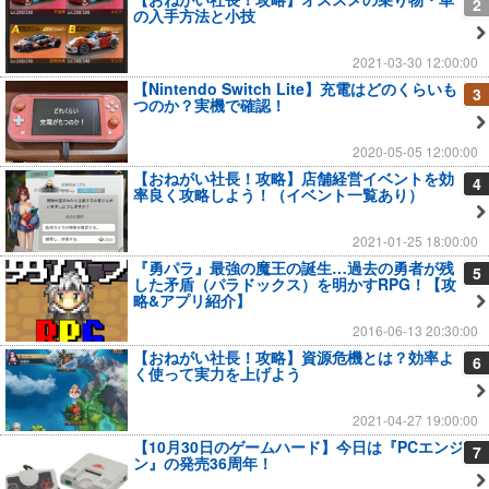
2
の入手方法と小技
2021-03-30 12:00:00
【Nintendo Switch Lite】充電はどのくらいも
3
つのか？実機で確認！
2020-05-05 12:00:00
【おねがい社長！攻略】店舗経営イベントを効
4
率良く攻略しよう！（イベント一覧あり）
2021-01-25 18:00:00
『勇パラ』最強の魔王の誕生…過去の勇者が残
5
した矛盾（パラドックス）を明かすRPG！【攻
略&アプリ紹介】
2016-06-13 20:30:00
【おねがい社長！攻略】資源危機とは？効率よ
6
く使って実力を上げよう
2021-04-27 19:00:00
【10月30日のゲームハード】今日は『PCエンジ
7
ン』の発売36周年！