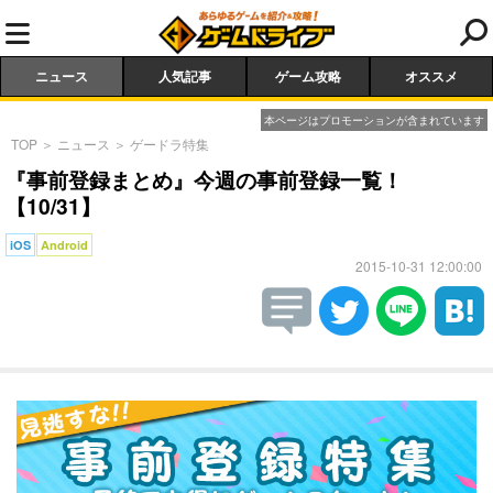
ニュース
人気記事
ゲーム攻略
オススメ
本ページはプロモーションが含まれています
TOP
＞
ニュース
＞
ゲードラ特集
『事前登録まとめ』今週の事前登録一覧！
【10/31】
iOS
Android
2015-10-31 12:00:00