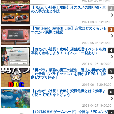
2021-01-22 21:00:00
【おねがい社長！攻略】オススメの乗り物・車
2
の入手方法と小技
2021-03-30 12:00:00
【Nintendo Switch Lite】充電はどのくらいも
3
つのか？実機で確認！
2020-05-05 12:00:00
【おねがい社長！攻略】店舗経営イベントを効
4
率良く攻略しよう！（イベント一覧あり）
2021-01-25 18:00:00
『勇パラ』最強の魔王の誕生…過去の勇者が残
5
した矛盾（パラドックス）を明かすRPG！【攻
略&アプリ紹介】
2016-06-13 20:30:00
【おねがい社長！攻略】資源危機とは？効率よ
6
く使って実力を上げよう
2021-04-27 19:00:00
【10月30日のゲームハード】今日は『PCエンジ
7