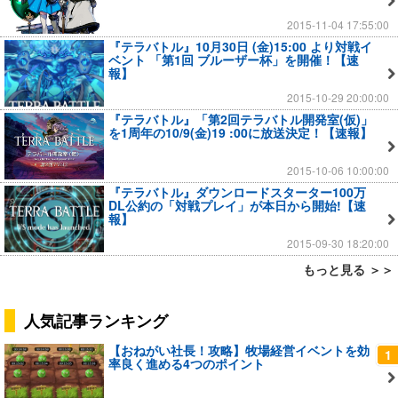
2015-11-04 17:55:00
『テラバトル』10月30日 (金)15:00 より対戦イ
ベント 「第1回 ブルーザー杯」を開催！【速
報】
2015-10-29 20:00:00
『テラバトル』「第2回テラバトル開発室(仮)」
を1周年の10/9(金)19 :00に放送決定！【速報】
2015-10-06 10:00:00
『テラバトル』ダウンロードスターター100万
DL公約の「対戦プレイ」が本日から開始!【速
報】
2015-09-30 18:20:00
もっと見る ＞＞
人気記事ランキング
【おねがい社長！攻略】牧場経営イベントを効
1
率良く進める4つのポイント