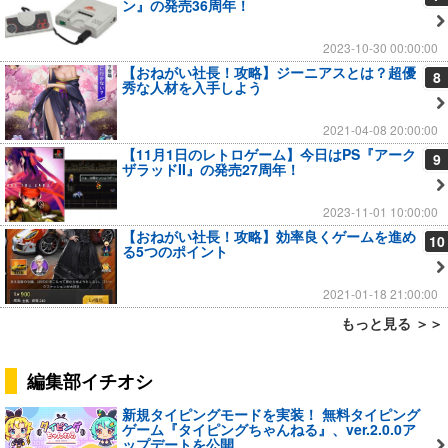
ン』の発売36周年！
2023-10-30 00:00:00
【おねがい社長！攻略】ジーニアスとは？超優
8
秀な人材を入手しよう
2021-04-08 20:00:00
【11月1日のレトロゲーム】今日はPS『アーク
9
ザラッドII』の発売27周年！
2023-11-01 10:00:00
【おねがい社長！攻略】効率良くゲームを進め
10
る5つのポイント
2021-01-18 21:00:00
もっと見る ＞＞
編集部イチオシ
新規タイピングモードを実装！ 無料タイピング
ゲーム『タイピングちゃんねる』、ver.2.0.0ア
ップデートを公開