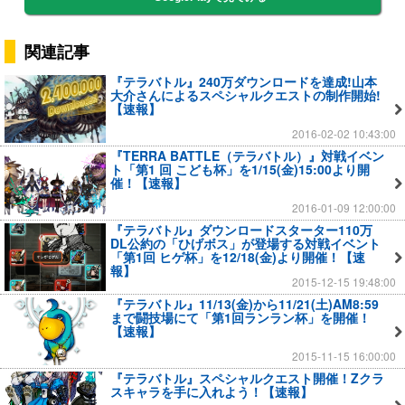
関連記事
『テラバトル』240万ダウンロードを達成!山本
大介さんによるスペシャルクエストの制作開始!
【速報】
2016-02-02 10:43:00
『TERRA BATTLE（テラバトル）』対戦イベン
ト「第1 回 こども杯」を1/15(金)15:00より開
催！【速報】
2016-01-09 12:00:00
『テラバトル』ダウンロードスターター110万
DL公約の「ひげボス」が登場する対戦イベント
「第1回 ヒゲ杯」を12/18(金)より開催！【速
報】
2015-12-15 19:48:00
『テラバトル』11/13(金)から11/21(土)AM8:59
まで闘技場にて「第1回ランラン杯」を開催！
【速報】
2015-11-15 16:00:00
『テラバトル』スペシャルクエスト開催！Zクラ
スキャラを手に入れよう！【速報】