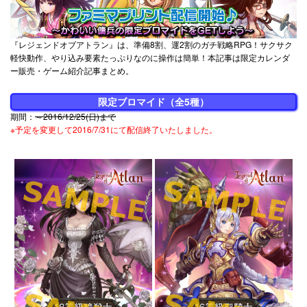
『レジェンドオブアトラン』は、準備8割、運2割のガチ戦略RPG！サクサク
軽快動作、やり込み要素たっぷりなのに操作は簡単！本記事は限定カレンダ
ー販売・ゲーム紹介記事まとめ。
限定ブロマイド（全5種）
期間：
～2016/12/25(日)まで
※予定を変更して2016/7/31にて配信終了いたしました。