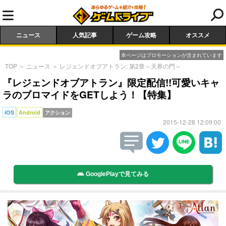
ニュース
人気記事
ゲーム攻略
オススメ
本ページはプロモーションが含まれています
TOP
＞
ニュース
＞
レジェンドオブアトラン: 第2章～天界の門～
『レジェンドオブアトラン』限定配信!!可愛いキャ
ラのブロマイドをGETしよう！【特集】
iOS
Android
アクション
2015-12-28 12:09:00
GooglePlayで見てみる