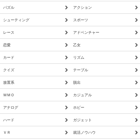
パズル
アクション
シューティング
スポーツ
レース
アドベンチャー
恋愛
乙女
カード
リズム
クイズ
テーブル
放置系
脱出
ＭＭＯ
カジュアル
アナログ
ホビー
ハード
ガジェット
ＶＲ
就活ノウハウ