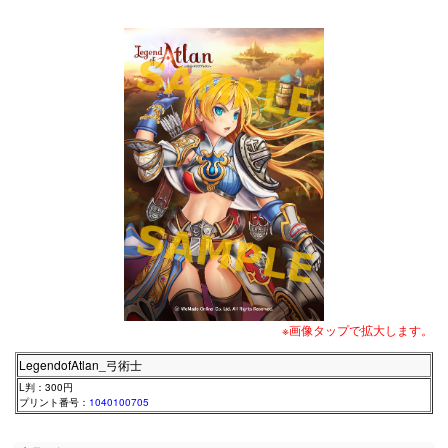
※画像タップで拡大します。
LegendofAtlan_弓術士
L判：300円
プリント番号：
1040100705