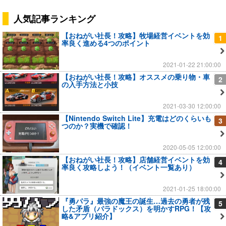
人気記事ランキング
【おねがい社長！攻略】牧場経営イベントを効
1
率良く進める4つのポイント
2021-01-22 21:00:00
【おねがい社長！攻略】オススメの乗り物・車
2
の入手方法と小技
2021-03-30 12:00:00
【Nintendo Switch Lite】充電はどのくらいも
3
つのか？実機で確認！
2020-05-05 12:00:00
【おねがい社長！攻略】店舗経営イベントを効
4
率良く攻略しよう！（イベント一覧あり）
2021-01-25 18:00:00
『勇パラ』最強の魔王の誕生…過去の勇者が残
5
した矛盾（パラドックス）を明かすRPG！【攻
略&アプリ紹介】