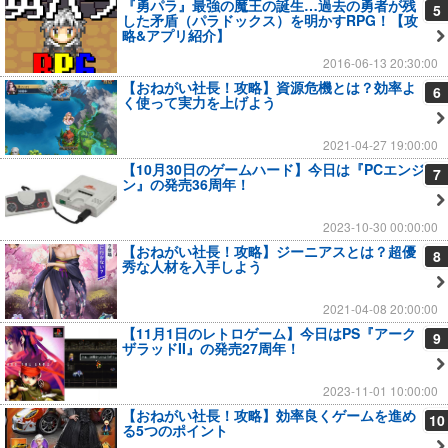
『勇パラ』最強の魔王の誕生…過去の勇者が残
5
した矛盾（パラドックス）を明かすRPG！【攻
略&アプリ紹介】
2016-06-13 20:30:00
【おねがい社長！攻略】資源危機とは？効率よ
6
く使って実力を上げよう
2021-04-27 19:00:00
【10月30日のゲームハード】今日は『PCエンジ
7
ン』の発売36周年！
2023-10-30 00:00:00
【おねがい社長！攻略】ジーニアスとは？超優
8
秀な人材を入手しよう
2021-04-08 20:00:00
【11月1日のレトロゲーム】今日はPS『アーク
9
ザラッドII』の発売27周年！
2023-11-01 10:00:00
【おねがい社長！攻略】効率良くゲームを進め
10
る5つのポイント