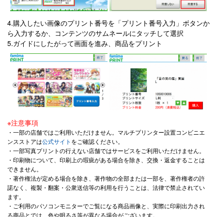
4.購入したい画像のプリント番号を「プリント番号入力」ボタンか
ら入力するか、コンテンツのサムネールにタッチして選択
5.ガイドにしたがって画面を進み、商品をプリント
※注意事項
・一部の店舗ではご利用いただけません。マルチプリンター設置コンビニエ
ンスストアは
公式サイト
をご確認ください。
・一部写真プリントの行えない店舗ではサービスをご利用いただけません。
・印刷物について、印刷上の瑕疵がある場合を除き、交換・返金することは
できません。
・著作権法が定める場合を除き、著作物の全部または一部を、著作権者の許
諾なく、複製・翻案・公衆送信等の利用を行うことは、法律で禁止されてい
ます。
・ご利用のパソコンモニターでご覧になる商品画像と、実際に印刷出力され
る商品とでは、色や明るさ等が異なる場合がございます。