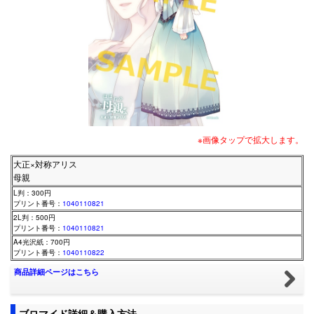
※画像タップで拡大します。
大正×対称アリス
母親
L判：300円
プリント番号：
1040110821
2L判：500円
プリント番号：
1040110821
A4光沢紙：700円
プリント番号：
1040110822
商品詳細ページはこちら
ブロマイド詳細＆購入方法