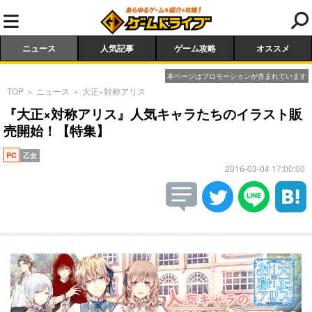
ニュース
人気記事
ゲーム攻略
オススメ
本ページはプロモーションが含まれています
TOP
＞
ニュース
＞
大正×対称アリス
『大正×対称アリス』人気キャラたちのイラスト販
売開始！【特集】
PC
乙女
2016-03-04 17:00:00