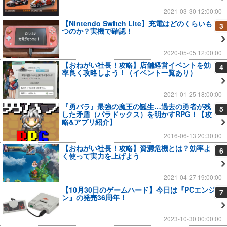
2021-03-30 12:00:00
【Nintendo Switch Lite】充電はどのくらいも
3
つのか？実機で確認！
2020-05-05 12:00:00
【おねがい社長！攻略】店舗経営イベントを効
4
率良く攻略しよう！（イベント一覧あり）
2021-01-25 18:00:00
『勇パラ』最強の魔王の誕生…過去の勇者が残
5
した矛盾（パラドックス）を明かすRPG！【攻
略&アプリ紹介】
2016-06-13 20:30:00
【おねがい社長！攻略】資源危機とは？効率よ
6
く使って実力を上げよう
2021-04-27 19:00:00
【10月30日のゲームハード】今日は『PCエンジ
7
ン』の発売36周年！
2023-10-30 00:00:00