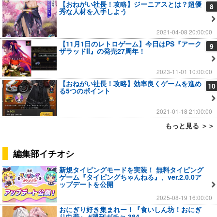
【おねがい社長！攻略】ジーニアスとは？超優
8
秀な人材を入手しよう
2021-04-08 20:00:00
【11月1日のレトロゲーム】今日はPS『アーク
9
ザラッドII』の発売27周年！
2023-11-01 10:00:00
【おねがい社長！攻略】効率良くゲームを進め
10
る5つのポイント
2021-01-18 21:00:00
もっと見る ＞＞
編集部イチオシ
新規タイピングモードを実装！ 無料タイピング
ゲーム『タイピングちゃんねる』、ver.2.0.0ア
ップデートを公開
2025-08-19 16:00:00
おにぎり好き集まれー！『食いしん坊！おにぎ
り巾着』 #週刊ガチャ 384