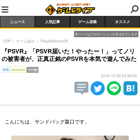
ニュース
人気記事
ゲーム攻略
オススメ
本ページはプロモーションが含まれています
TOP
＞
ゲーム紹介
＞
PlayStation®VR
『PSVR』「PSVR届いた！やったー！」ってノリ
の被害者が、正真正銘のPSVRを本気で遊んでみた
iOS
Android
その他
2016-10-28 23:49:00
こんにちは、サンドバッグ森口です。