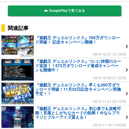
GooglePlayで見てみる
関連記事
『遊戯王 デュエルリンクス』700万ダウンロー
ド突破！ 記念キャンペーン開催！
2016-12-27 13:19:00
『遊戯王 デュエルリンクス』ついに待望のカー
ド追加！！573万ダウンロード達成キャンペー
ンも開催中！
2016-12-08 21:16:00
『遊戯王 デュエルリンクス』早くも200万ダウ
ンロード突破！11月22日記念キャンペーン実施
予定！！
2016-11-21 20:13:00
『遊戯王 デュエルリンクス』初心者でも攻略可
能！見落としがちなカードの効果！今ならブラ
マジとブルーアイズ貰える！
2016-11-18 17:00:00