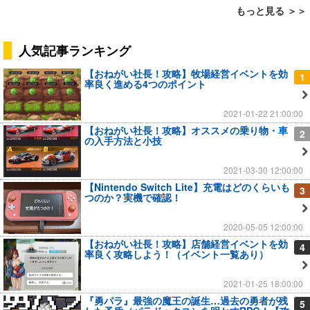
もっと見る ＞＞
人気記事ランキング
【おねがい社長！攻略】牧場経営イベントを効
1
率良く進める4つのポイント
2021-01-22 21:00:00
【おねがい社長！攻略】オススメの乗り物・車
2
の入手方法と小技
2021-03-30 12:00:00
【Nintendo Switch Lite】充電はどのくらいも
3
つのか？実機で確認！
2020-05-05 12:00:00
【おねがい社長！攻略】店舗経営イベントを効
4
率良く攻略しよう！（イベント一覧あり）
2021-01-25 18:00:00
『勇パラ』最強の魔王の誕生…過去の勇者が残
5