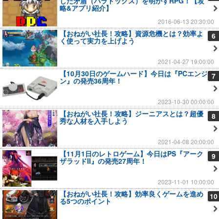
した矛盾（パラドックス）を明かすRPG！【攻
略&アプリ紹介】
2016-06-13 20:30:00
【おねがい社長！攻略】資源危機とは？効率よ
6
く使って実力を上げよう
2021-04-27 19:00:00
【10月30日のゲームハード】今日は『PCエンジ
7
ン』の発売36周年！
2023-10-30 00:00:00
【おねがい社長！攻略】ジーニアスとは？超優
8
秀な人材を入手しよう
2021-04-08 20:00:00
【11月1日のレトロゲーム】今日はPS『アーク
9
ザラッドII』の発売27周年！
2023-11-01 10:00:00
【おねがい社長！攻略】効率良くゲームを進め
10
る5つのポイント