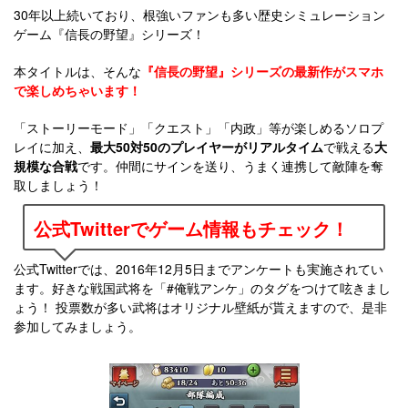
30年以上続いており、根強いファンも多い歴史シミュレーション
ゲーム『信長の野望』シリーズ！
本タイトルは、そんな
『信長の野望』シリーズの最新作がスマホ
で楽しめちゃいます！
「ストーリーモード」「クエスト」「内政」等が楽しめるソロプ
レイに加え、
最大50対50のプレイヤーがリアルタイム
で戦える
大
規模な合戦
です。仲間にサインを送り、うまく連携して敵陣を奪
取しましょう！
公式Twitterでゲーム情報もチェック！
公式Twitterでは、2016年12月5日までアンケートも実施されてい
ます。好きな戦国武将を「#俺戦アンケ」のタグをつけて呟きまし
ょう！ 投票数が多い武将はオリジナル壁紙が貰えますので、是非
参加してみましょう。