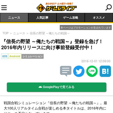
ニュース
人気記事
ゲーム攻略
オススメ
本ページはプロモーションが含まれています
TOP
＞
ニュース
＞
信長の野望 ～俺たちの戦国～
『信長の野望 ～俺たちの戦国～』登録を急げ！
2016年内リリースに向け事前登録受付中！
iOS
Android
シミュレーション
2016-12-01 12:09:00
GooglePlayで見てみる
戦国合戦シミュレーション『信長の野望 ～俺たちの戦国～』。最
大100人リアルタイム合戦が楽しめる本タイトルは、2016年内に