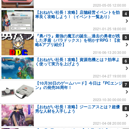
2020-05-05 12:00:00
【おねがい社長！攻略】店舗経営イベントを効
4
率良く攻略しよう！（イベント一覧あり）
2021-01-25 18:00:00
『勇パラ』最強の魔王の誕生…過去の勇者が残
5
した矛盾（パラドックス）を明かすRPG！【攻
略&アプリ紹介】
2016-06-13 20:30:00
【おねがい社長！攻略】資源危機とは？効率よ
6
く使って実力を上げよう
2021-04-27 19:00:00
【10月30日のゲームハード】今日は『PCエンジ
7
ン』の発売36周年！
2023-10-30 00:00:00
【おねがい社長！攻略】ジーニアスとは？超優
8
秀な人材を入手しよう
2021-04-08 20:00:00