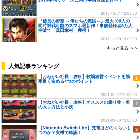
2016-12-01 12:09:00
『信長の野望 ～俺たちの戦国～』最大100人の
同時対戦可能のスマホ最新作！事前登録者5万人
突破で「真田幸村」獲得！
2016-11-30 13:02:00
もっと見る ＞＞
人気記事ランキング
【おねがい社長！攻略】牧場経営イベントを効
1
率良く進める4つのポイント
2021-01-22 21:00:00
【おねがい社長！攻略】オススメの乗り物・車
2
の入手方法と小技
2021-03-30 12:00:00
【Nintendo Switch Lite】充電はどのくらいも
3
つのか？実機で確認！