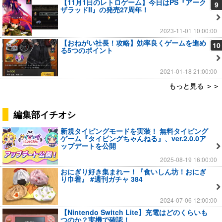
【11月1日のレトロゲーム】今日はPS『アーク
9
ザラッドII』の発売27周年！
2023-11-01 10:00:00
【おねがい社長！攻略】効率良くゲームを進め
10
る5つのポイント
2021-01-18 21:00:00
もっと見る ＞＞
編集部イチオシ
新規タイピングモードを実装！ 無料タイピング
ゲーム『タイピングちゃんねる』、ver.2.0.0ア
ップデートを公開
2025-08-19 16:00:00
おにぎり好き集まれー！『食いしん坊！おにぎ
り巾着』 #週刊ガチャ 384
2024-07-06 12:00:00
【Nintendo Switch Lite】充電はどのくらいも
つのか？実機で確認！