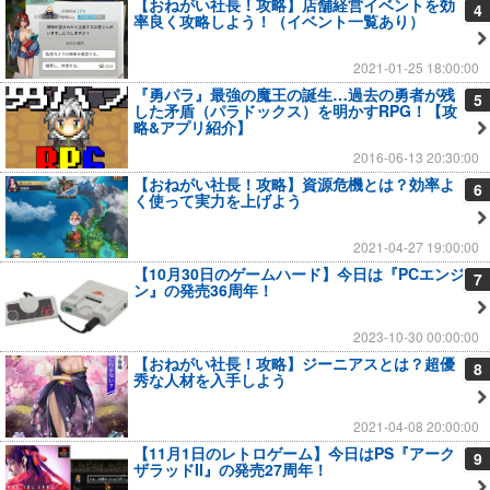
【おねがい社長！攻略】店舗経営イベントを効
4
率良く攻略しよう！（イベント一覧あり）
2021-01-25 18:00:00
『勇パラ』最強の魔王の誕生…過去の勇者が残
5
した矛盾（パラドックス）を明かすRPG！【攻
略&アプリ紹介】
2016-06-13 20:30:00
【おねがい社長！攻略】資源危機とは？効率よ
6
く使って実力を上げよう
2021-04-27 19:00:00
【10月30日のゲームハード】今日は『PCエンジ
7
ン』の発売36周年！
2023-10-30 00:00:00
【おねがい社長！攻略】ジーニアスとは？超優
8
秀な人材を入手しよう
2021-04-08 20:00:00
【11月1日のレトロゲーム】今日はPS『アーク
9
ザラッドII』の発売27周年！