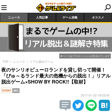
ニュース
人気記事
ゲーム攻略
オススメ
本ページはプロモーションが含まれています
TOP
＞
ニュース
＞
リアル脱出ゲーム
夜のサンリオピューロランドを貸し切って開催！
「ぴゅ～るランド最大の危機からの脱出！」リアル
脱出ゲーム×SHOW BY ROCK!!【取材】
EVENT
脱出
2017-01-20 18:03:00