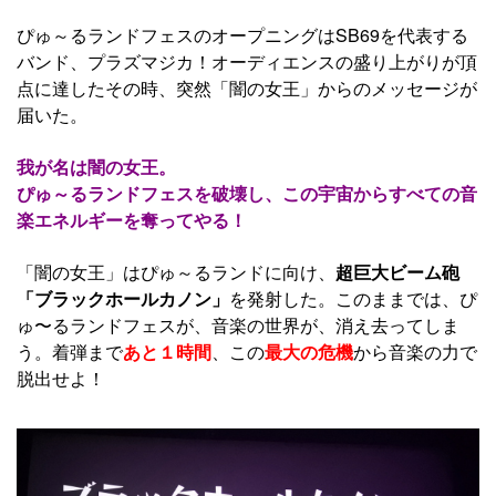
ぴゅ～るランドフェスのオープニングはSB69を代表する
バンド、プラズマジカ！オーディエンスの盛り上がりが頂
点に達したその時、突然「闇の女王」からのメッセージが
届いた。
我が名は闇の女王。
ぴゅ～るランドフェスを破壊し、この宇宙からすべての音
楽エネルギーを奪ってやる！
「闇の女王」はぴゅ～るランドに向け、
超巨大ビーム砲
「ブラックホールカノン」
を発射した。このままでは、ぴ
ゅ〜るランドフェスが、音楽の世界が、消え去ってしま
う。着弾まで
あと１時間
、この
最大の危機
から音楽の力で
脱出せよ！