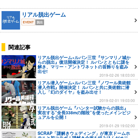
リアル脱出ゲーム
EVENT
脱出
関連記事
リアル脱出ゲーム×ルパン三世『サンマリノ城か
らの脱出』復活開催決定！ ルパンとともに謎を
解き、マリー・アントワネットの首飾りを盗み
出せ!
2019-02-26 18:03:00
リアル潜入ゲーム×ルパン三世『ノワール美術館
潜入作戦』開催決定！ ルパンと共に美術館に潜
入し「幻のダイヤ」を盗み出せ！
2019-02-01 19:03:00
リアル脱出ゲーム『ハンター試験からの脱出』
実在する”全長338mの階段”を使ったメインビジ
ュアルを公開！
2019-01-29 19:02:00
SCRAP「謎解きウェディング」が東京ドームホ
テルと初コラボ！謎解き企画を組み込んだオリ