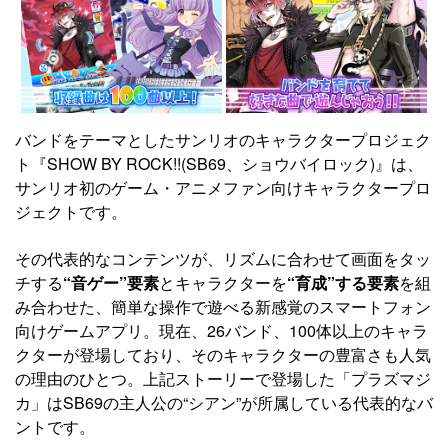
バンドをテーマとしたサンリオのキャラクタープロジェク
ト『SHOW BY ROCK!!(SB69、ショウバイロック)』は、
サンリオ初のゲーム・アニメファン向けキャラクタープロ
ジェクトです。
その代表的なコンテンツが、リズムに合わせて画面をタッ
チする
“音ゲー”要素
とキャラクターを
“育成”する要素
を組
み合わせた、簡単な操作で遊べる新感覚のスマートフォン
向けゲームアプリ。現在、26バンド、100体以上のキャラ
クターが登場しており、そのキャラクターの豊富さも人気
の理由のひとつ。上記ストーリーで登場した「プラズマジ
カ」はSB69の主人公の“シアン”が所属している代表的なバ
ントです。