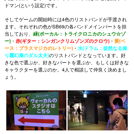
ドマン(という設定)です。
そしてゲームの開始時には4色のリストバンドが手渡され
ます。それぞれの色がSB69の各バンドメインパートを担
当しており、
緑(ボーカル：トライクロニカのシュウ☆ゾ
ー)
・
赤(ギター：シンガンクリムゾンズのクロウ)
・
黄(ベ
ース：プラスマジカのレトリー)
・
水(ドラム：徒然なる操
り霧幻庵のダル太夫)
のリストバンドとなっています。好
きな色で選ぶか、好きなパートを選ぶか、もしくは好きな
キャラクターを選ぶのか。4人で相談して仲良く決めまし
ょう。