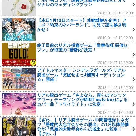
ジナルのウェディングプラン
2019-01-23 19:02:00
【本日1月10日スタート】連動謎解き企画！ ア
ニメ「約束のネバーランド」を見て謎を解き明
かせ！
2019-01-10 19:02:00
終了目前のリアル捜査ゲーム「歌舞伎町 探偵セ
ブン」が待望の“書籍化”決定！
2018-12-27 19:02:00
アイドルマスター シンデレラガールズ×リアル
脱出ゲーム『突破せよっ♪難関オーディション
☆』開催！
2018-11-12 18:02:00
リアル脱出ゲーム『さよなら、僕らのマジック
アワー』テーマソングがMINT mate boxによる
カバー曲「トワイライト」に決定！
2018-11-02 18:02:00
【ざわ…】リアル脱出ゲーム×中間管理録トネガ
ワ『悪魔的大忘年会からの脱出』の1月以降開催
分が『悪魔的大新年会からの脱出』に変更！
【ざわ…】