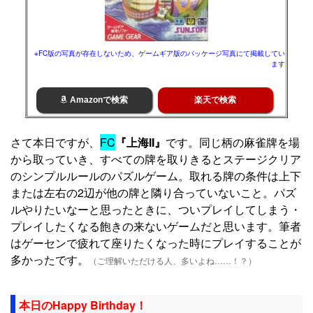
※FC版の写真が存在しないため、ゲームギア版のパッケージ写真にて掲載してい
ます
Amazonで検索
楽天で検索
さて本日ですが、
FC
『上海II』
です。同じ柄の麻雀牌を場
から取っていき、すべての牌を取りきるとステージクリア
のシンプルルールのパズルゲーム。取れる牌の条件は上下
または左右の2辺が他の牌と隣り合っていないこと。パズ
ルやりたいなーと思ったときに、ついプレイしてしまう・
プレイしたくなる飽きの来ないゲームだと思います。筆者
はゲーセンで疲れて座りたくなった時にプレイすることが
多かったです。
（ご理解いただける人、多いよね……！？）
本日のHappy Birthday！