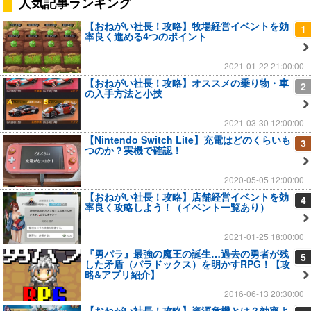
人気記事ランキング
【おねがい社長！攻略】牧場経営イベントを効
1
率良く進める4つのポイント
2021-01-22 21:00:00
【おねがい社長！攻略】オススメの乗り物・車
2
の入手方法と小技
2021-03-30 12:00:00
【Nintendo Switch Lite】充電はどのくらいも
3
つのか？実機で確認！
2020-05-05 12:00:00
【おねがい社長！攻略】店舗経営イベントを効
4
率良く攻略しよう！（イベント一覧あり）
2021-01-25 18:00:00
『勇パラ』最強の魔王の誕生…過去の勇者が残
5
した矛盾（パラドックス）を明かすRPG！【攻
略&アプリ紹介】
2016-06-13 20:30:00
【おねがい社長！攻略】資源危機とは？効率よ