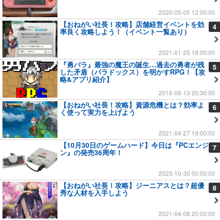
2020-05-05 12:00:00
【おねがい社長！攻略】店舗経営イベントを効
4
率良く攻略しよう！（イベント一覧あり）
2021-01-25 18:00:00
『勇パラ』最強の魔王の誕生…過去の勇者が残
5
した矛盾（パラドックス）を明かすRPG！【攻
略&アプリ紹介】
2016-06-13 20:30:00
【おねがい社長！攻略】資源危機とは？効率よ
6
く使って実力を上げよう
2021-04-27 19:00:00
【10月30日のゲームハード】今日は『PCエンジ
7
ン』の発売36周年！
2023-10-30 00:00:00
【おねがい社長！攻略】ジーニアスとは？超優
8
秀な人材を入手しよう
2021-04-08 20:00:00