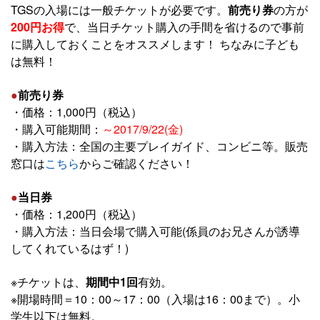
TGSの入場には一般チケットが必要です。
前売り券
の方が
200円お得
で、当日チケット購入の手間を省けるので事前
に購入しておくことをオススメします！ ちなみに子ども
は無料！
●
前売り券
・価格：1,000円（税込）
・購入可能期間：
～2017/9/22(金)
・購入方法：全国の主要プレイガイド、コンビニ等。販売
窓口は
こちら
からご確認ください！
●
当日券
・価格：1,200円（税込）
・購入方法：当日会場で購入可能(係員のお兄さんが誘導
してくれているはず！)
※チケットは、
期間中1回
有効。
※開場時間＝10：00～17：00（入場は16：00まで）。小
学生以下は無料。