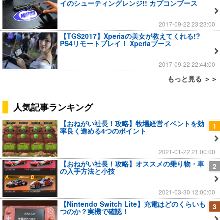
イのシューティングレンジ!! カプコンブース
2017-09-22 23:23:00
【TGS2017】Xperiaの美女が教えてくれる!?
PS4リモートプレイ！ Xperiaブース
2017-09-22 22:44:00
もっと見る ＞＞
人気記事ランキング
【おねがい社長！攻略】牧場経営イベントを効
1
率良く進める4つのポイント
2021-01-22 21:00:00
【おねがい社長！攻略】オススメの乗り物・車
2
の入手方法と小技
2021-03-30 12:00:00
【Nintendo Switch Lite】充電はどのくらいも
3
つのか？実機で確認！