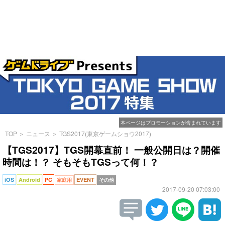
本ページはプロモーションが含まれています
TOP
＞
ニュース
＞
TGS2017(東京ゲームショウ2017)
【TGS2017】TGS開幕直前！ 一般公開日は？開催
時間は！？ そもそもTGSって何！？
iOS
Android
PC
EVENT
家庭用
その他
2017-09-20 07:03:00