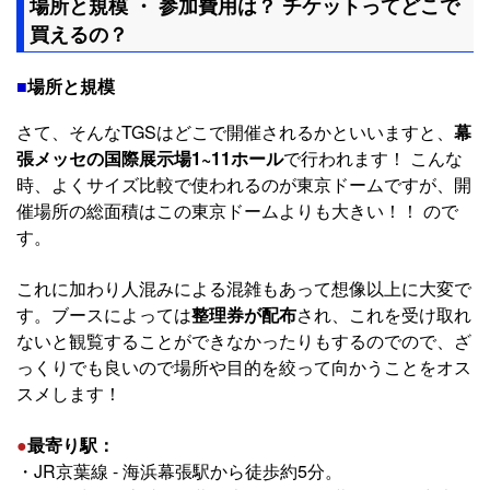
場所と規模 ・ 参加費用は？ チケットってどこで
買えるの？
■
場所と規模
さて、そんなTGSはどこで開催されるかといいますと、
幕
張メッセの国際展示場1~11ホール
で行われます！ こんな
時、よくサイズ比較で使われるのが東京ドームですが、開
催場所の総面積はこの東京ドームよりも大きい！！ ので
す。
これに加わり人混みによる混雑もあって想像以上に大変で
す。ブースによっては
整理券が配布
され、これを受け取れ
ないと観覧することができなかったりもするのでので、ざ
っくりでも良いので場所や目的を絞って向かうことをオス
スメします！
●
最寄り駅：
・JR京葉線 - 海浜幕張駅から徒歩約5分。