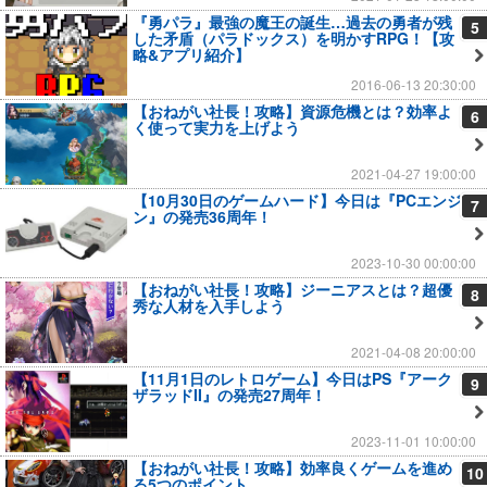
『勇パラ』最強の魔王の誕生…過去の勇者が残
5
した矛盾（パラドックス）を明かすRPG！【攻
略&アプリ紹介】
2016-06-13 20:30:00
【おねがい社長！攻略】資源危機とは？効率よ
6
く使って実力を上げよう
2021-04-27 19:00:00
【10月30日のゲームハード】今日は『PCエンジ
7
ン』の発売36周年！
2023-10-30 00:00:00
【おねがい社長！攻略】ジーニアスとは？超優
8
秀な人材を入手しよう
2021-04-08 20:00:00
【11月1日のレトロゲーム】今日はPS『アーク
9
ザラッドII』の発売27周年！
2023-11-01 10:00:00
【おねがい社長！攻略】効率良くゲームを進め
10
る5つのポイント