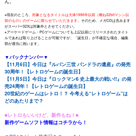
ん。
※現在のところ、
対象となるタイトルは大体1996年以前（概ね32bitマシン以
前のもの）のゲームに限らせていただきます。
そのため、メガCDは含みます
がスーパー32Xは対象外とさせてください。
※アーケードゲーム・PCゲームについても上記以前にリリースされたタイト
ルであれば取り上げることが可能ですが、「誕生日」が不確定な場合、編集
部が適当に祝います。
▼バックナンバー▼
【11月6日】今日は『ルパン三世 パンドラの遺産』の発売
30周年！【レトロゲームの誕生日】
【11月5日】今日は『ロックマン6 史上最大の戦い!!』の発
売24周年！【レトロゲームの誕生日】
20世紀のゲームはレトロ！？ 今考える“レトロゲーム”は
どのあたりまで？
■レトロもいいけど、新作もね！■
新作ゲームソフト情報はコチラから！