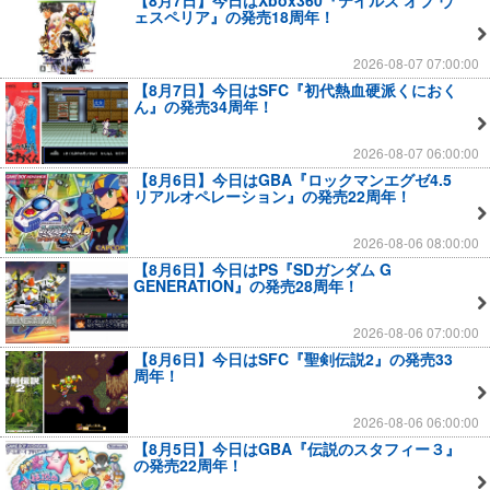
【8月7日】今日はXbox360『テイルズ オブ ヴ
ェスペリア』の発売18周年！
2026-08-07 07:00:00
【8月7日】今日はSFC『初代熱血硬派くにおく
ん』の発売34周年！
2026-08-07 06:00:00
【8月6日】今日はGBA『ロックマンエグゼ4.5
リアルオペレーション』の発売22周年！
2026-08-06 08:00:00
【8月6日】今日はPS『SDガンダム G
GENERATION』の発売28周年！
2026-08-06 07:00:00
【8月6日】今日はSFC『聖剣伝説2』の発売33
周年！
2026-08-06 06:00:00
【8月5日】今日はGBA『伝説のスタフィー３』
の発売22周年！