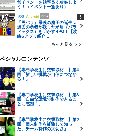
営イベントを効率良く攻略しよ
う！（イベント一覧あり）
RPG
5
iOS
Android
『勇パラ』最強の魔王の誕生…
過去の勇者が残した矛盾（パラ
ドックス）を明かすRPG！【攻
略&アプリ紹介...
もっと見る ＞＞
ペシャルコンテンツ
【専門学校生に突撃取材！】第4
回「新しい挑戦が自信につなが
る！」
【専門学校生に突撃取材！】第3
回「自由な環境で制作できるこ
とに感謝！」
【専門学校生に突撃取材！】第2
回「個人制作を経験して知っ
た、チーム制作の大切さ」