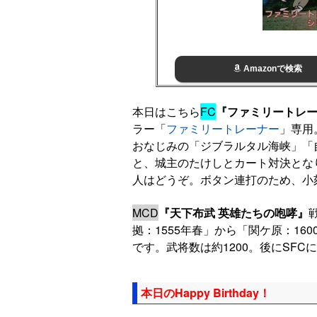
Amazonで検索
本日はこちら
FC
『ファミリートレー
ラー「
ファミリートレーナー
」専用
おなじみの「ジブラルタル海峡」「
と、城主のたけしとカート対決とな
人はどうぞ。ボタン連打のため、小
MCD
『天下布武 英雄たちの咆哮』
拠：1555年春」から「関ケ原：1
です。武将数は約1200。後にSFC
本日のHappy Birthday！