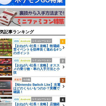
気記事ランキング
シミュレーション
1
iOS
Android
【おねがい社長！攻略】牧場経
営イベントを効率良く進める4つ
のポイント
シミュレーション
2
iOS
Android
【おねがい社長！攻略】オスス
メの乗り物・車の入手方法と小
技
家庭用
その他
3
【Nintendo Switch Lite】充電
はどのくらいもつのか？実機で
確認！
シミュレーション
4
iOS
Android
【おねがい社長！攻略】店舗経