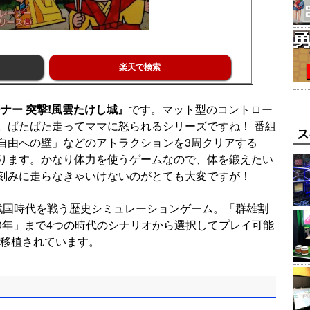
楽天で検索
ナー 突撃!風雲たけし城』
です。マット型のコントロー
。ばたばた走ってママに怒られるシリーズですね！ 番組
ス
自由への壁」などのアトラクションを3周クリアする
ります。かなり体力を使うゲームなので、体を鍛えたい
刻みに走らなきゃいけないのがとても大変ですが！
戦国時代を戦う歴史シミュレーションゲーム。「群雄割
600年」まで4つの時代のシナリオから選択してプレイ可能
に移植されています。