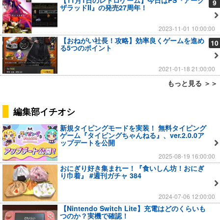
9
ザラッドII』の発売27周年！
2023-11-01 10:00:00
【おねがい社長！攻略】効率良くゲームを進め
10
る5つのポイント
2021-01-18 21:00:00
もっと見る ＞＞
編集部イチオシ
新規タイピングモードを実装！ 無料タイピング
ゲーム『タイピングちゃんねる』、ver.2.0.0ア
ップデートを公開
2025-08-19 16:00:00
おにぎり好き集まれー！『食いしん坊！おにぎ
り巾着』 #週刊ガチャ 384
2024-07-06 12:00:00
【Nintendo Switch Lite】充電はどのくらいも
つのか？実機で確認！