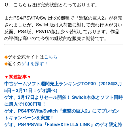
り、こちらもほぼ完売状態となっております。
またPS4/PSVITA/Switchの3機種で『進撃の巨人2』が発売
されましたが、Switch版は入荷数に対して売れ行きが良い
反面、PS4版、PSVITA版は少々苦戦しております。作品
の評価は高いので今後の継続的な販売に期待です。
◆
ゲオ公式サイトは
こちら
◆
近くの
ゲオを探す！
▼関連記事▼
中古ゲームソフト週間売上ランキングTOP30（2018年3月
5日～3月11日：ゲオ調べ）
ゲオ、3月17日よりセール開催！ Switch本体とソフト同時
に購入で1000円引！
ゲオ、PS4/PSVita/Switch『進撃の巨人2』にてプレゼン
トキャンペーンを実施！
ゲオ、PS4/PSVita『Fate/EXTELLA LINK』のゲオ限定特