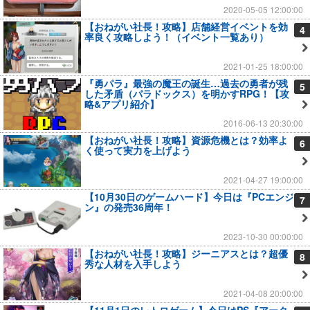
2020-05-05 12:00:00
【おねがい社長！攻略】店舗経営イベントを効
4
率良く攻略しよう！（イベント一覧あり）
2021-01-25 18:00:00
『勇パラ』最強の魔王の誕生…過去の勇者が残
5
した矛盾（パラドックス）を明かすRPG！【攻
略&アプリ紹介】
2016-06-13 20:30:00
【おねがい社長！攻略】資源危機とは？効率よ
6
く使って実力を上げよう
2021-04-27 19:00:00
【10月30日のゲームハード】今日は『PCエンジ
7
ン』の発売36周年！
2023-10-30 00:00:00
【おねがい社長！攻略】ジーニアスとは？超優
8
秀な人材を入手しよう
2021-04-08 20:00:00
【11月1日のレトロゲーム】今日はPS『アーク