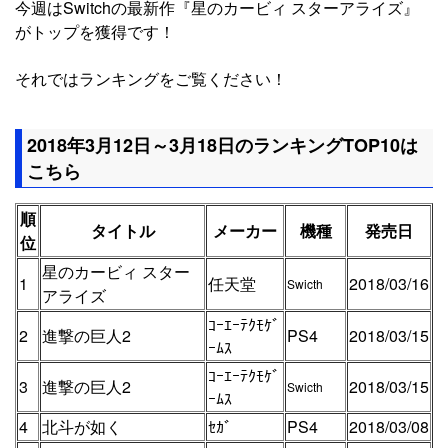
今週はSwitchの最新作『星のカービィ スターアライズ』
がトップを獲得です！
それではランキングをご覧ください！
2018年3月12日～3月18日のランキングTOP10は
こちら
順
タイトル
メーカー
機種
発売日
位
星のカービィ スター
1
任天堂
2018/03/16
Swicth
アライズ
ｺｰｴｰﾃｸﾓｹﾞ
2
進撃の巨人2
PS4
2018/03/15
ｰﾑｽ
ｺｰｴｰﾃｸﾓｹﾞ
3
進撃の巨人2
2018/03/15
Swicth
ｰﾑｽ
4
北斗が如く
ｾｶﾞ
PS4
2018/03/08