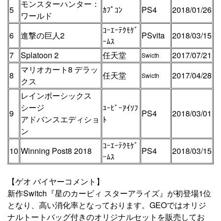
モンスターハンター：
5
ｶﾌﾟｺﾝ
PS4
2018/01/26
ワールド
ｺｰｴｰﾃｸﾓｹﾞ
6
進撃の巨人2
PSvita
2018/03/15
ｰﾑｽ
7
Splatoon 2
任天堂
2017/07/21
Swicth
マリオカート8 デラッ
8
任天堂
2017/04/28
Swicth
クス
レインボーシックス
シージ
ﾕｰﾋﾞｰｱｲｿﾌ
9
PS4
2018/03/01
アドバンスエディショ
ﾄ
ン
ｺｰｴｰﾃｸﾓｹﾞ
10
Winning Post8 2018
PS4
2018/03/15
ｰﾑｽ
【ゲオ バイヤーコメント】
新作Switch『星のカービィ スターアライズ』が初登場1位
となり、高い消化率となっております。GEOではオリジ
ナルトートバッグ付きのオリジナルセットを販売してお