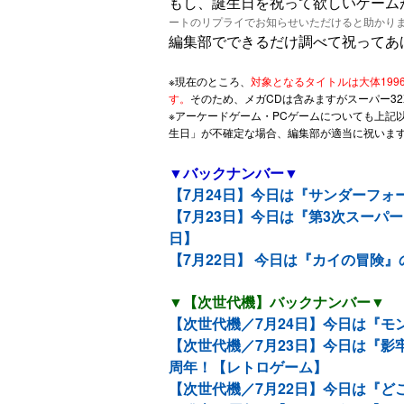
もし、誕生日を祝って欲しいゲーム
ートのリプライでお知らせいただけると助かり
編集部でできるだけ調べて祝ってあ
※現在のところ、
対象となるタイトルは大体199
す。
そのため、メガCDは含みますがスーパー3
※アーケードゲーム・PCゲームについても上記
生日」が不確定な場合、編集部が適当に祝いま
▼バックナンバー▼
【7月24日】今日は『サンダーフォ
【7月23日】今日は『第3次スーパ
日】
【7月22日】 今日は『カイの冒険
▼【次世代機】バックナンバー▼
【次世代機／7月24日】今日は『モ
【次世代機／7月23日】今日は『影
周年！【レトロゲーム】
【次世代機／7月22日】今日は『