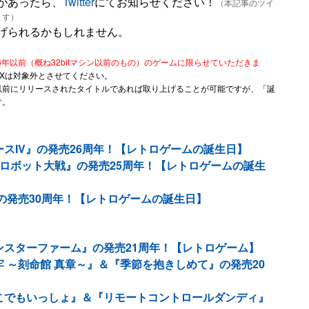
があったら、
Twitter
にてお知らせください！
（本記事のツイ
ます）
げられるかもしれません。
6年以前（概ね32bitマシン以前のもの）のゲームに限らせていただきま
2Xは対象外とさせてください。
以前にリリースされたタイトルであれば取り上げることが可能ですが、「誕
す。
ースIV』の発売26周年！【レトロゲームの誕生日】
ーロボット大戦』の発売25周年！【レトロゲームの誕生
』の発売30周年！【レトロゲームの誕生日】
ンスターファーム』の発売21周年！【レトロゲーム】
牢 ～刻命館 真章～』＆『季節を抱きしめて』の発売20
どこでもいっしょ』＆『リモートコントロールダンディ』