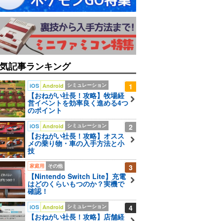
気記事ランキング
シミュレーション
1
iOS
Android
【おねがい社長！攻略】牧場経
営イベントを効率良く進める4つ
のポイント
シミュレーション
2
iOS
Android
【おねがい社長！攻略】オスス
メの乗り物・車の入手方法と小
技
家庭用
その他
3
【Nintendo Switch Lite】充電
はどのくらいもつのか？実機で
確認！
シミュレーション
4
iOS
Android
【おねがい社長！攻略】店舗経