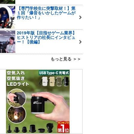
【専門学校生に突撃取材！】第
１回「爆音をいかしたゲームが
作りたい！」
2019年版【目指せゲーム業界】
ヒストリアの社長にインタビュ
ー！【後編】
もっと見る ＞＞