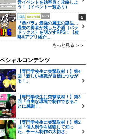
営イベントを効率良く攻略しよ
う！（イベント一覧あり）
RPG
5
iOS
Android
『勇パラ』最強の魔王の誕生…
過去の勇者が残した矛盾（パラ
ドックス）を明かすRPG！【攻
略&アプリ紹介...
もっと見る ＞＞
ペシャルコンテンツ
【専門学校生に突撃取材！】第4
回「新しい挑戦が自信につなが
る！」
【専門学校生に突撃取材！】第3
回「自由な環境で制作できるこ
とに感謝！」
【専門学校生に突撃取材！】第2
回「個人制作を経験して知っ
た、チーム制作の大切さ」