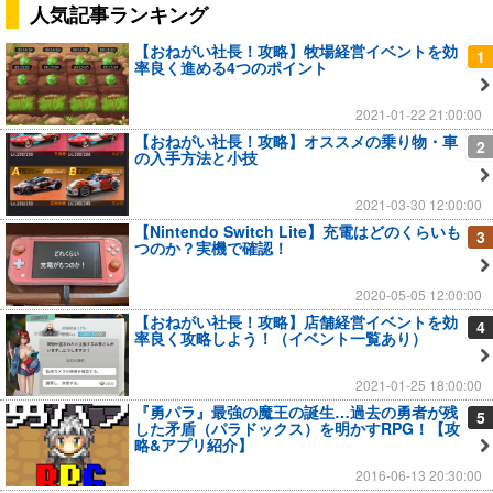
人気記事ランキング
【おねがい社長！攻略】牧場経営イベントを効
1
率良く進める4つのポイント
2021-01-22 21:00:00
【おねがい社長！攻略】オススメの乗り物・車
2
の入手方法と小技
2021-03-30 12:00:00
【Nintendo Switch Lite】充電はどのくらいも
3
つのか？実機で確認！
2020-05-05 12:00:00
【おねがい社長！攻略】店舗経営イベントを効
4
率良く攻略しよう！（イベント一覧あり）
2021-01-25 18:00:00
『勇パラ』最強の魔王の誕生…過去の勇者が残
5
した矛盾（パラドックス）を明かすRPG！【攻
略&アプリ紹介】
2016-06-13 20:30:00