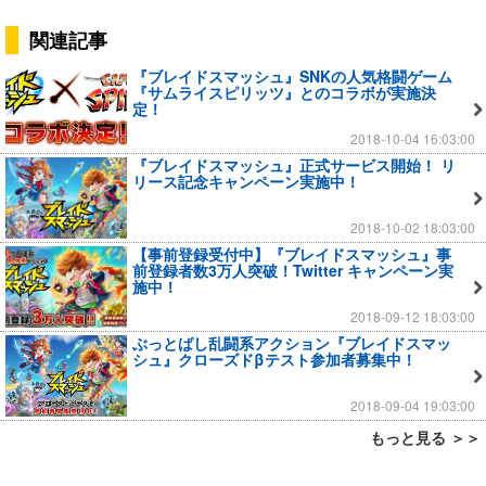
関連記事
『ブレイドスマッシュ』SNKの人気格闘ゲーム
『サムライスピリッツ』とのコラボが実施決
定！
2018-10-04 16:03:00
『ブレイドスマッシュ』正式サービス開始！ リ
リース記念キャンペーン実施中！
2018-10-02 18:03:00
【事前登録受付中】『ブレイドスマッシュ』事
前登録者数3万人突破！Twitter キャンペーン実
施中！
2018-09-12 18:03:00
ぶっとばし乱闘系アクション『ブレイドスマッ
シュ』クローズドβテスト参加者募集中！
2018-09-04 19:03:00
もっと見る ＞＞