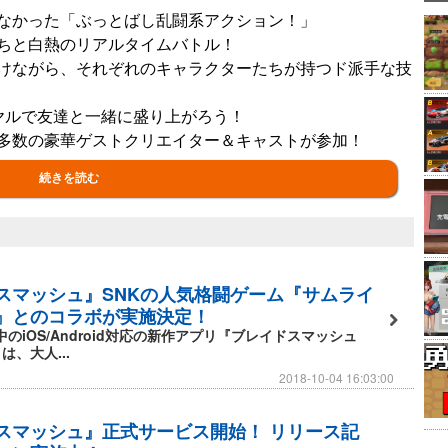
なかった「ぶっとばし乱闘系アクション！」
ちと白熱のリアルタイムバトル！
けながら、それぞれのキャラクターたちが持つド派手な技
ヤルで友達と一緒に盛り上がろう！
多数の豪華ゲストクリエイター＆キャストが参加！
続きを読む
ションは本格的！！
代！
スマッシュ』SNKの人気格闘ゲーム『サムライ
を動き回れ！
』とのコラボが実施決定！
中のiOS/Android対応の新作アプリ『ブレイドスマッシュ
、大人...
っとばすだけ！
2018-10-04 16:03:00
！！
でも立ち上がることができるぞ！
スマッシュ』正式サービス開始！ リリース記