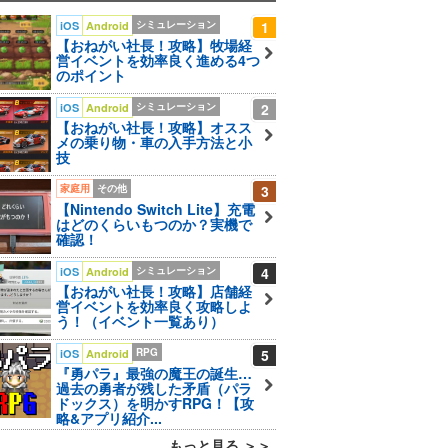
シミュレーション
1
iOS
Android
【おねがい社長！攻略】牧場経
営イベントを効率良く進める4つ
のポイント
シミュレーション
2
iOS
Android
【おねがい社長！攻略】オスス
メの乗り物・車の入手方法と小
技
家庭用
その他
3
【Nintendo Switch Lite】充電
はどのくらいもつのか？実機で
確認！
シミュレーション
4
iOS
Android
【おねがい社長！攻略】店舗経
営イベントを効率良く攻略しよ
う！（イベント一覧あり）
RPG
5
iOS
Android
『勇パラ』最強の魔王の誕生…
過去の勇者が残した矛盾（パラ
ドックス）を明かすRPG！【攻
略&アプリ紹介...
もっと見る ＞＞