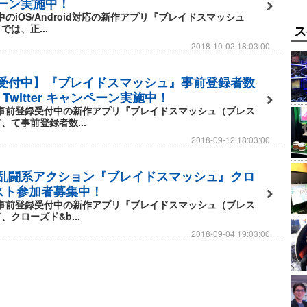
ーン実施中！
中のiOS/Android対応の新作アプリ『ブレイドスマッシュ
は、正...
ス
2018-10-02 18:03:00
替えて戦うことができるぞ！
受付中】『ブレイドスマッシュ』事前登録者数
攻撃と連携すれば戦術の可能性は無限大！
Twitter キャンペーン実施中！
在事前登録受付中の新作アプリ『ブレイドスマッシュ（ブレス
、て事前登録者数...
2018-09-12 18:03:00
ちと白熱のバトル！
ることも！？
乱闘系アクション『ブレイドスマッシュ』クロ
ーグの頂点を目指せ！
スト参加者募集中！
在事前登録受付中の新作アプリ『ブレイドスマッシュ（ブレス
！
クローズド&b...
2018-09-04 19:03:00
ワイしたり、ギルドメンバーと楽しみながらゲームを有利