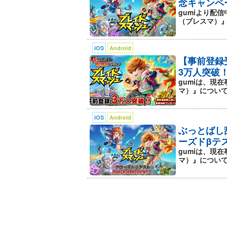
最後まで諦めずに勝利を掴もう！
念キャンペ
gumiより配信
（ブレスマ）』で
▼3 VS 3のチーム戦！
バトルでは1チーム3人で編成され、
バトル中にキャラクターを自由に入れ
iOS
Android
【事前登録
控えのメンバーが繰り出せるアシスト
3万人突破！
キミだけの最強チームを見つけよう！
gumiは、現
マ）』について
▼全国のライバルたちと熱いバトル！
いつでもどこでも全国のプレイヤーた
iOS
Android
ホーム画面にいるときに対戦を挑まれ
ぶっとばし
ライバルたちをぶっとばしまくり、リ
ーズドβテ
gumiは、現
▼ギルドを組んで仲間と盛り上がろう
マ）』について、
友達や仲の良い仲間とギルドを結成！
一緒にバトルしたり、チャットでワイ
に進めよう！
▼バトロワも熱い！