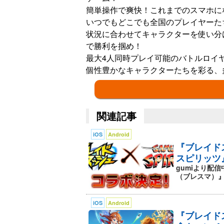
簡単操作で爽快！これまでのスマホに
いつでもどこでも全国のプレイヤーた
状況に合わせてキャラクターを使い分
で勝利を掴め！
最大4人同時プレイ可能のバトルロイ
個性豊かなキャラクターたちを彩る、
◆◇ゲーム紹介◇◆
関連記事
▼簡単操作で本格アクション！
指一本の超カンタン操作！なのにアク
iOS
Android
これがスマホアクションゲームの新世
『ブレイド
走って、飛んで、縦横無尽にステージ
スピリッツ
gumiより配信
▼爽快ぶっとばしバトル！
（ブレスマ）』は
ルールも超シンプル！相手を場外にぶ
ガンガン攻めて、バンバンぶっとばせ
iOS
Android
飛ばされても場外に出ない限り、何度
『ブレイド