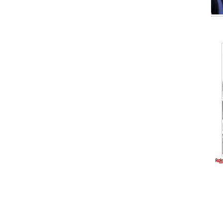
りバトロワ！
ヤルもあるぞ！
う！
のクエストモード！
サムネ｣に出会い、救世主として目覚める――
いことは気にしなくていいんだよ！｣
が出現する懐かしくも新しい横スクロールアクション！
スキルを磨き、好きなキャラクターたちを成長させよう！
がキミの挑戦を待つ！
階まで攻略しよう！
北千里/島田フミカネ/柳瀬敬之
◇◆