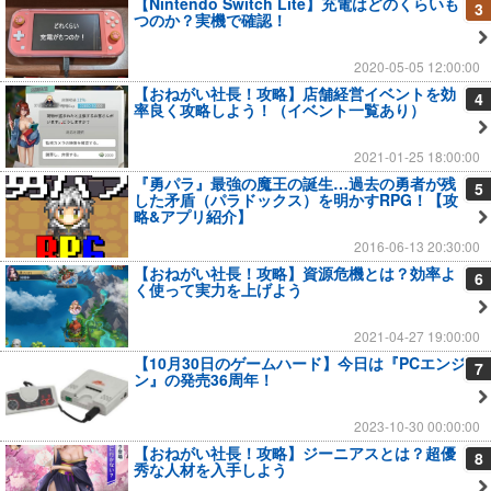
【Nintendo Switch Lite】充電はどのくらいも
3
つのか？実機で確認！
2020-05-05 12:00:00
【おねがい社長！攻略】店舗経営イベントを効
4
率良く攻略しよう！（イベント一覧あり）
2021-01-25 18:00:00
『勇パラ』最強の魔王の誕生…過去の勇者が残
5
した矛盾（パラドックス）を明かすRPG！【攻
略&アプリ紹介】
2016-06-13 20:30:00
【おねがい社長！攻略】資源危機とは？効率よ
6
く使って実力を上げよう
2021-04-27 19:00:00
【10月30日のゲームハード】今日は『PCエンジ
7
ン』の発売36周年！
2023-10-30 00:00:00
【おねがい社長！攻略】ジーニアスとは？超優
8
秀な人材を入手しよう