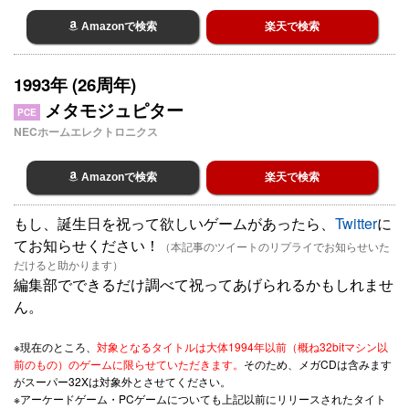
Amazonで検索
楽天で検索
1993年 (26周年)
メタモジュピター
PCE
NECホームエレクトロニクス
Amazonで検索
楽天で検索
もし、誕生日を祝って欲しいゲームがあったら、
Twitter
に
てお知らせください！
（本記事のツイートのリプライでお知らせいた
だけると助かります）
編集部でできるだけ調べて祝ってあげられるかもしれませ
ん。
※現在のところ、
対象となるタイトルは大体1994年以前（概ね32bitマシン以
前のもの）のゲームに限らせていただきます。
そのため、メガCDは含みます
がスーパー32Xは対象外とさせてください。
※アーケードゲーム・PCゲームについても上記以前にリリースされたタイト