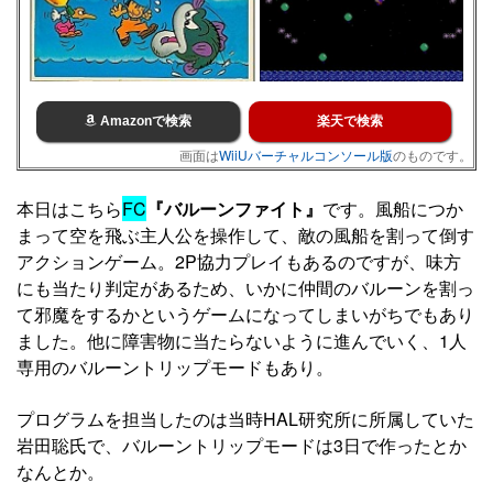
Amazonで検索
楽天で検索
画面は
WiiUバーチャルコンソール版
のものです。
本日はこちら
FC
『バルーンファイト』
です。風船につか
まって空を飛ぶ主人公を操作して、敵の風船を割って倒す
アクションゲーム。2P協力プレイもあるのですが、味方
にも当たり判定があるため、いかに仲間のバルーンを割っ
て邪魔をするかというゲームになってしまいがちでもあり
ました。他に障害物に当たらないように進んでいく、1人
専用のバルーントリップモードもあり。
プログラムを担当したのは当時HAL研究所に所属していた
岩田聡氏で、バルーントリップモードは3日で作ったとか
なんとか。