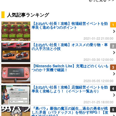
人気記事ランキング
【おねがい社長！攻略】牧場経営イベントを効
1
率良く進める4つのポイント
2021-01-22 21:00:00
【おねがい社長！攻略】オススメの乗り物・車
2
の入手方法と小技
2021-03-30 12:00:00
【Nintendo Switch Lite】充電はどのくらいも
3
つのか？実機で確認！
2020-05-05 12:00:00
【おねがい社長！攻略】店舗経営イベントを効
4
率良く攻略しよう！（イベント一覧あり）
2021-01-25 18:00:00
『勇パラ』最強の魔王の誕生…過去の勇者が残
5
した矛盾（パラドックス）を明かすRPG！【攻