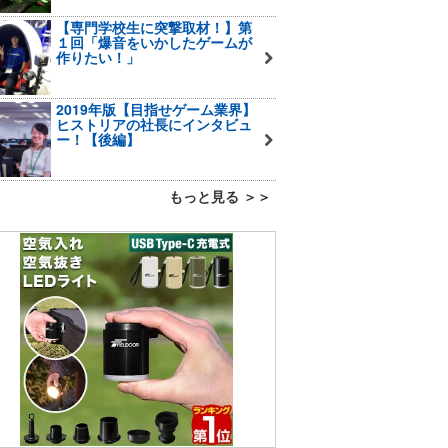
【専門学校生に突撃取材！】第
１回「爆音をいかしたゲームが
作りたい！」
2019年版【目指せゲーム業界】
ヒストリアの社長にインタビュ
ー！【後編】
もっと見る ＞＞