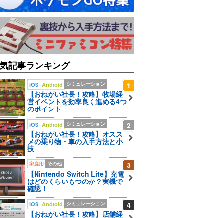
気記事ランキング
シミュレーション
1
iOS
Android
【おねがい社長！攻略】牧場経
営イベントを効率良く進める4つ
のポイント
シミュレーション
2
iOS
Android
【おねがい社長！攻略】オスス
メの乗り物・車の入手方法と小
技
家庭用
その他
3
【Nintendo Switch Lite】充電
はどのくらいもつのか？実機で
確認！
シミュレーション
4
iOS
Android
【おねがい社長！攻略】店舗経