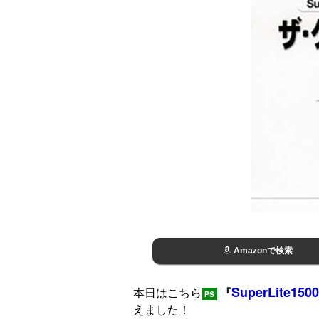
Amazonで検索
SuperLite
本日はこちら
『
PS
えました！