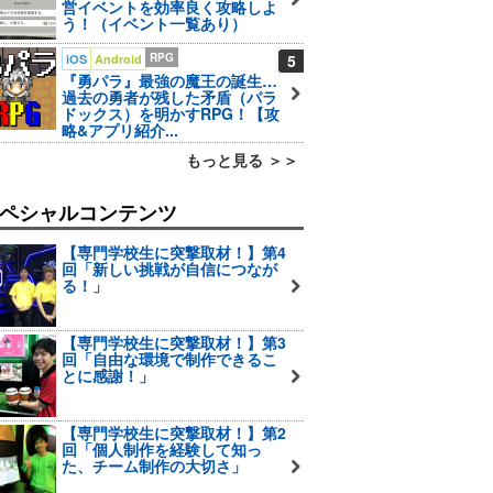
営イベントを効率良く攻略しよ
う！（イベント一覧あり）
RPG
5
iOS
Android
『勇パラ』最強の魔王の誕生…
過去の勇者が残した矛盾（パラ
ドックス）を明かすRPG！【攻
略&アプリ紹介...
もっと見る ＞＞
ペシャルコンテンツ
【専門学校生に突撃取材！】第4
回「新しい挑戦が自信につなが
る！」
【専門学校生に突撃取材！】第3
回「自由な環境で制作できるこ
とに感謝！」
【専門学校生に突撃取材！】第2
回「個人制作を経験して知っ
た、チーム制作の大切さ」