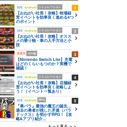
シミュレーション
1
iOS
Android
【おねがい社長！攻略】牧場経
営イベントを効率良く進める4つ
のポイント
シミュレーション
2
iOS
Android
【おねがい社長！攻略】オスス
メの乗り物・車の入手方法と小
技
家庭用
その他
3
【Nintendo Switch Lite】充電
はどのくらいもつのか？実機で
確認！
シミュレーション
4
iOS
Android
【おねがい社長！攻略】店舗経
営イベントを効率良く攻略しよ
う！（イベント一覧あり）
RPG
5
iOS
Android
『勇パラ』最強の魔王の誕生…
過去の勇者が残した矛盾（パラ
ドックス）を明かすRPG！【攻
略&アプリ紹介...
もっと見る ＞＞