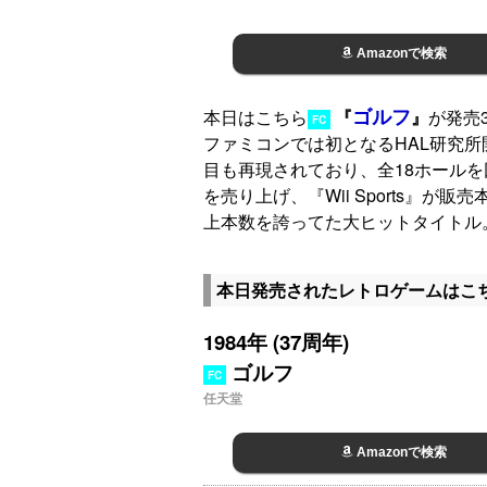
Amazonで検索
ゴルフ
本日はこちら
『
』
が発売
FC
ファミコンでは初となるHAL研究所
目も再現されており、全18ホールを
を売り上げ、『Wii Sports』
上本数を誇ってた大ヒットタイトル
本日発売されたレトロゲームはこ
1984年 (37周年)
ゴルフ
FC
任天堂
Amazonで検索