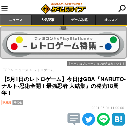
ニュース
人気記事
ゲーム攻略
オススメ
本ページはプロモーションが含まれています
TOP
＞
ニュース
＞
レトロゲーム
【5月1日のレトロゲーム】今日はGBA『NARUTO-
ナルト-忍術全開！最強忍者 大結集』の発売18周
年！
家庭用
その他
2021-05-01 11:00:00