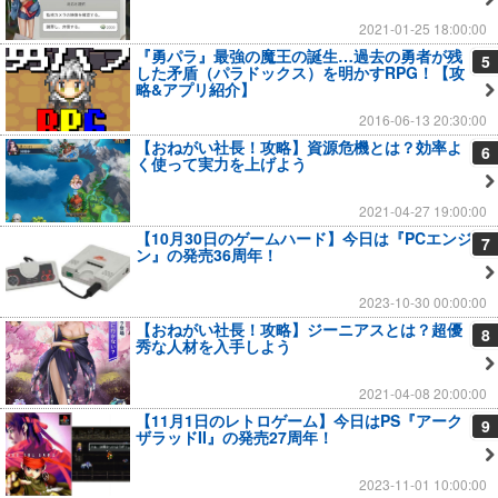
2021-01-25 18:00:00
『勇パラ』最強の魔王の誕生…過去の勇者が残
5
した矛盾（パラドックス）を明かすRPG！【攻
略&アプリ紹介】
2016-06-13 20:30:00
【おねがい社長！攻略】資源危機とは？効率よ
6
く使って実力を上げよう
2021-04-27 19:00:00
【10月30日のゲームハード】今日は『PCエンジ
7
ン』の発売36周年！
2023-10-30 00:00:00
【おねがい社長！攻略】ジーニアスとは？超優
8
秀な人材を入手しよう
2021-04-08 20:00:00
【11月1日のレトロゲーム】今日はPS『アーク
9
ザラッドII』の発売27周年！
2023-11-01 10:00:00