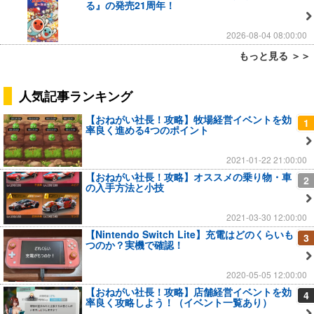
る』の発売21周年！
2026-08-04 08:00:00
もっと見る ＞＞
人気記事ランキング
【おねがい社長！攻略】牧場経営イベントを効
1
率良く進める4つのポイント
2021-01-22 21:00:00
【おねがい社長！攻略】オススメの乗り物・車
2
の入手方法と小技
2021-03-30 12:00:00
【Nintendo Switch Lite】充電はどのくらいも
3
つのか？実機で確認！
2020-05-05 12:00:00
【おねがい社長！攻略】店舗経営イベントを効
4
率良く攻略しよう！（イベント一覧あり）