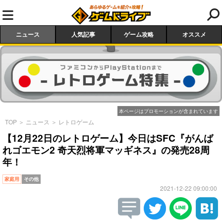
ニュース
人気記事
ゲーム攻略
オススメ
本ページはプロモーションが含まれています
TOP
＞
ニュース
＞
レトロゲーム
【12月22日のレトロゲーム】今日はSFC『がんば
れゴエモン2 奇天烈将軍マッギネス』の発売28周
年！
家庭用
その他
2021-12-22 09:00:00