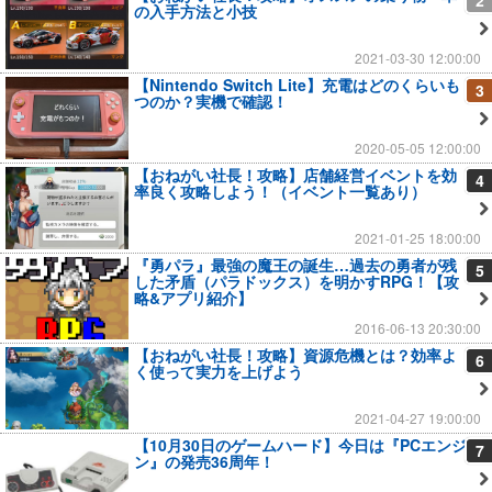
の入手方法と小技
2021-03-30 12:00:00
【Nintendo Switch Lite】充電はどのくらいも
3
つのか？実機で確認！
2020-05-05 12:00:00
【おねがい社長！攻略】店舗経営イベントを効
4
率良く攻略しよう！（イベント一覧あり）
2021-01-25 18:00:00
『勇パラ』最強の魔王の誕生…過去の勇者が残
5
した矛盾（パラドックス）を明かすRPG！【攻
略&アプリ紹介】
2016-06-13 20:30:00
【おねがい社長！攻略】資源危機とは？効率よ
6
く使って実力を上げよう
2021-04-27 19:00:00
【10月30日のゲームハード】今日は『PCエンジ
7
ン』の発売36周年！