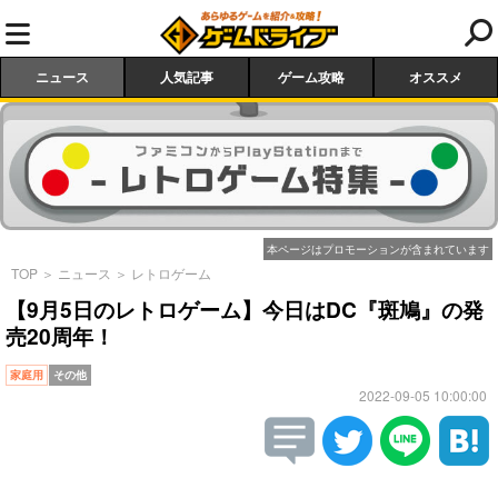
ニュース
人気記事
ゲーム攻略
オススメ
本ページはプロモーションが含まれています
TOP
＞
ニュース
＞
レトロゲーム
【9月5日のレトロゲーム】今日はDC『斑鳩』の発
売20周年！
家庭用
その他
2022-09-05 10:00:00