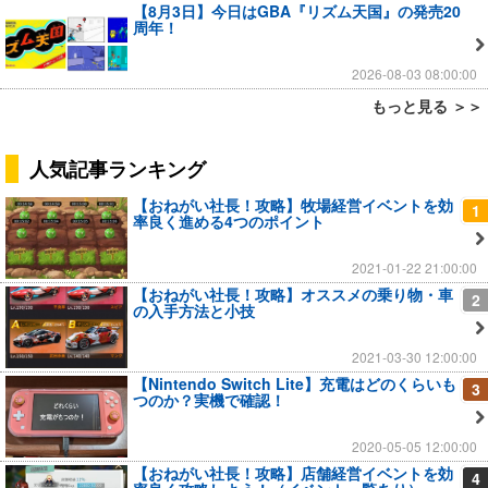
【8月3日】今日はGBA『リズム天国』の発売20
周年！
2026-08-03 08:00:00
もっと見る ＞＞
人気記事ランキング
【おねがい社長！攻略】牧場経営イベントを効
1
率良く進める4つのポイント
2021-01-22 21:00:00
【おねがい社長！攻略】オススメの乗り物・車
2
の入手方法と小技
2021-03-30 12:00:00
【Nintendo Switch Lite】充電はどのくらいも
3
つのか？実機で確認！
2020-05-05 12:00:00
【おねがい社長！攻略】店舗経営イベントを効
4