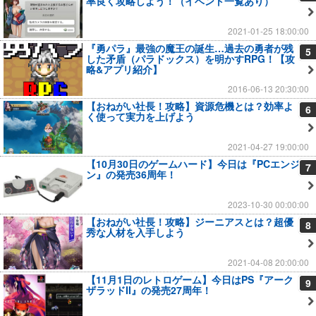
率良く攻略しよう！（イベント一覧あり）
2021-01-25 18:00:00
『勇パラ』最強の魔王の誕生…過去の勇者が残
5
した矛盾（パラドックス）を明かすRPG！【攻
略&アプリ紹介】
2016-06-13 20:30:00
【おねがい社長！攻略】資源危機とは？効率よ
6
く使って実力を上げよう
2021-04-27 19:00:00
【10月30日のゲームハード】今日は『PCエンジ
7
ン』の発売36周年！
2023-10-30 00:00:00
【おねがい社長！攻略】ジーニアスとは？超優
8
秀な人材を入手しよう
2021-04-08 20:00:00
【11月1日のレトロゲーム】今日はPS『アーク
9
ザラッドII』の発売27周年！