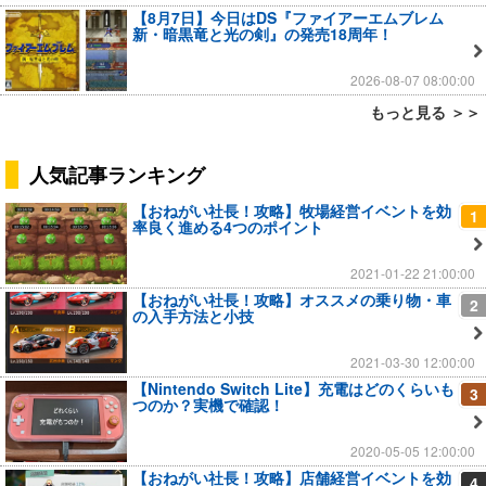
【8月7日】今日はDS『ファイアーエムブレム
新・暗黒竜と光の剣』の発売18周年！
2026-08-07 08:00:00
もっと見る ＞＞
人気記事ランキング
【おねがい社長！攻略】牧場経営イベントを効
1
率良く進める4つのポイント
2021-01-22 21:00:00
【おねがい社長！攻略】オススメの乗り物・車
2
の入手方法と小技
2021-03-30 12:00:00
【Nintendo Switch Lite】充電はどのくらいも
3
つのか？実機で確認！
2020-05-05 12:00:00
【おねがい社長！攻略】店舗経営イベントを効
4