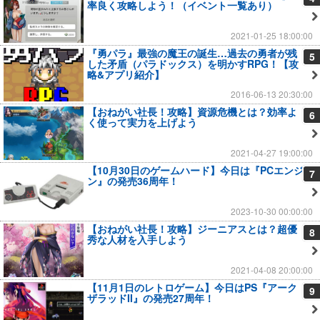
率良く攻略しよう！（イベント一覧あり）
2021-01-25 18:00:00
『勇パラ』最強の魔王の誕生…過去の勇者が残
5
した矛盾（パラドックス）を明かすRPG！【攻
略&アプリ紹介】
2016-06-13 20:30:00
【おねがい社長！攻略】資源危機とは？効率よ
6
く使って実力を上げよう
2021-04-27 19:00:00
【10月30日のゲームハード】今日は『PCエンジ
7
ン』の発売36周年！
2023-10-30 00:00:00
【おねがい社長！攻略】ジーニアスとは？超優
8
秀な人材を入手しよう
2021-04-08 20:00:00
【11月1日のレトロゲーム】今日はPS『アーク
9
ザラッドII』の発売27周年！