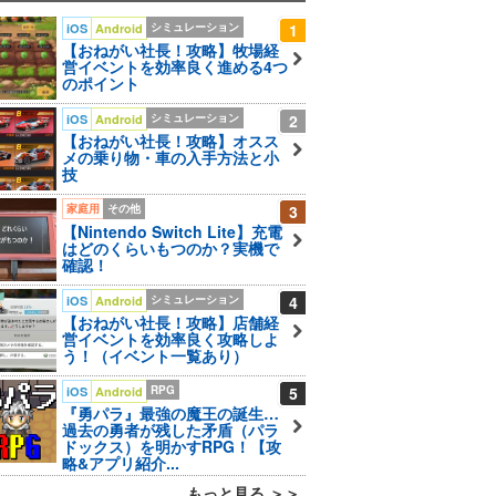
シミュレーション
1
iOS
Android
【おねがい社長！攻略】牧場経
営イベントを効率良く進める4つ
のポイント
シミュレーション
2
iOS
Android
【おねがい社長！攻略】オスス
メの乗り物・車の入手方法と小
技
家庭用
その他
3
【Nintendo Switch Lite】充電
はどのくらいもつのか？実機で
確認！
シミュレーション
4
iOS
Android
【おねがい社長！攻略】店舗経
営イベントを効率良く攻略しよ
う！（イベント一覧あり）
RPG
5
iOS
Android
『勇パラ』最強の魔王の誕生…
過去の勇者が残した矛盾（パラ
ドックス）を明かすRPG！【攻
略&アプリ紹介...
もっと見る ＞＞