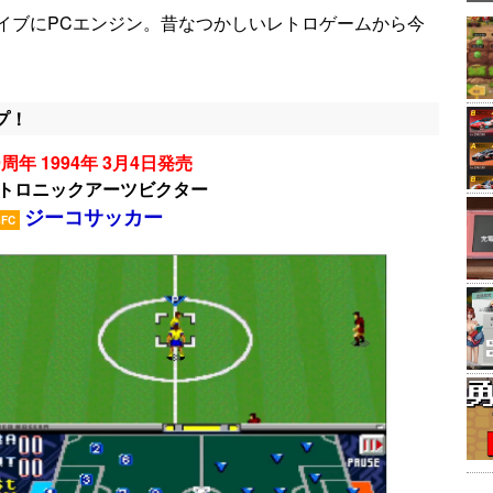
イブにPCエンジン。昔なつかしいレトロゲームから今
プ！
周年 1994年 3月4日発売
トロニックアーツビクター
ジーコサッカー
SFC