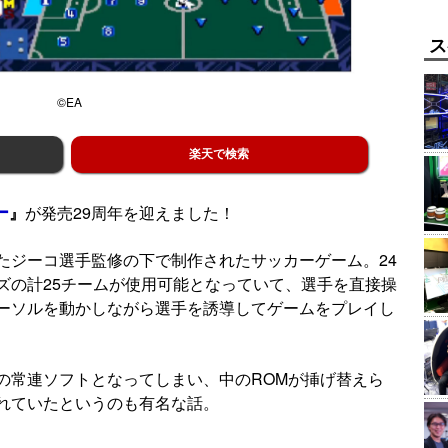
ス
©EA
楽天で検索
ー
』
が発売29周年を迎えました！
たジーコ選手監修の下で制作されたサッカーゲーム。24
ズの計25チームが使用可能となっていて、選手を直接操
ーソルを動かしながら選手を誘導してゲームをプレイし
の常連ソフトとなってしまい、中のROMが挿げ替えら
れていたというのも有名な話。