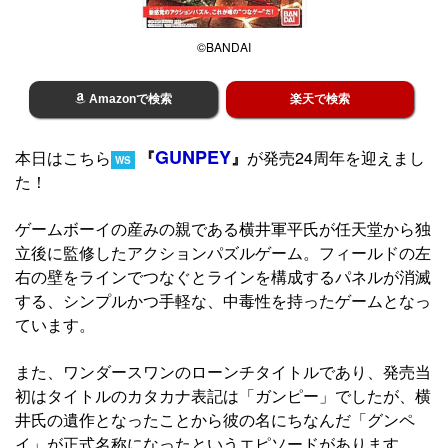
©BANDAI
Amazonで検索
楽天で検索
GUNPEY
本日はこちら
『
』
が発売24周年を迎えまし
WS
た！
ゲームボーイの産みの親である横井軍平氏が任天堂から独
立後に監修したアクションパズルゲーム。フィールドの左
右の壁をラインでつなぐとラインを構成するパネルが消滅
する、シンプルかつ手軽な、中毒性を持ったゲームとなっ
ています。
また、ワンダースワンのローンチタイトルであり、発売当
初はタイトルのカタカナ表記は「ガンピー」でしたが、横
井氏の遺作となったことから彼の名にちなんだ「グンペ
イ」が正式名称になったというエピソードがあります。