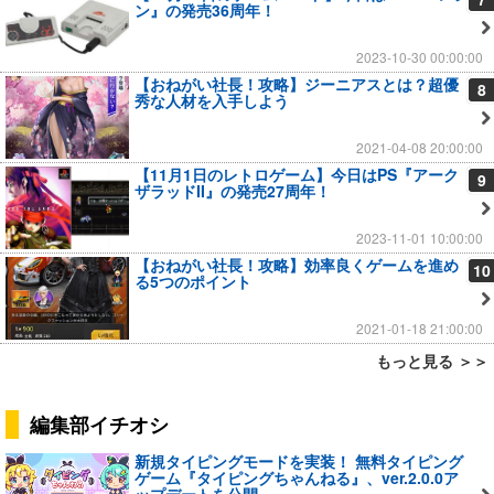
ン』の発売36周年！
2023-10-30 00:00:00
【おねがい社長！攻略】ジーニアスとは？超優
8
秀な人材を入手しよう
2021-04-08 20:00:00
【11月1日のレトロゲーム】今日はPS『アーク
9
ザラッドII』の発売27周年！
2023-11-01 10:00:00
【おねがい社長！攻略】効率良くゲームを進め
10
る5つのポイント
2021-01-18 21:00:00
もっと見る ＞＞
編集部イチオシ
新規タイピングモードを実装！ 無料タイピング
ゲーム『タイピングちゃんねる』、ver.2.0.0ア
ップデートを公開