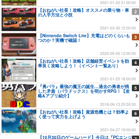
2021-01-22 21:00:00
【おねがい社長！攻略】オススメの乗り物・車
2
の入手方法と小技
2021-03-30 12:00:00
【Nintendo Switch Lite】充電はどのくらいも
3
つのか？実機で確認！
2020-05-05 12:00:00
【おねがい社長！攻略】店舗経営イベントを効
4
率良く攻略しよう！（イベント一覧あり）
2021-01-25 18:00:00
『勇パラ』最強の魔王の誕生…過去の勇者が残
5
した矛盾（パラドックス）を明かすRPG！【攻
略&アプリ紹介】
2016-06-13 20:30:00
【おねがい社長！攻略】資源危機とは？効率よ
6
く使って実力を上げよう
2021-04-27 19:00:00
【10月30日のゲームハード】今日は『PCエンジ
7