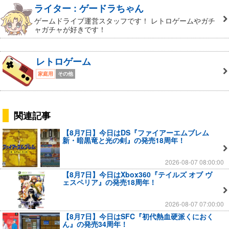
ライター : ゲードラちゃん
ゲームドライブ運営スタッフです！ レトロゲームやガチ
ャガチャが好きです！
レトロゲーム
家庭用
その他
関連記事
【8月7日】今日はDS『ファイアーエムブレム
新・暗黒竜と光の剣』の発売18周年！
2026-08-07 08:00:00
【8月7日】今日はXbox360『テイルズ オブ ヴ
ェスペリア』の発売18周年！
2026-08-07 07:00:00
【8月7日】今日はSFC『初代熱血硬派くにおく
ん』の発売34周年！