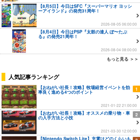
【8月5日】今日はSFC『スーパーマリオ ヨッシ
ーアイランド』の発売31周年！
2026-08-05 06:00:00
【8月4日】今日はPSP『太鼓の達人 ぽ〜たぶ
る』の発売21周年！
2026-08-04 08:00:00
もっと見る ＞＞
人気記事ランキング
【おねがい社長！攻略】牧場経営イベントを効
1
率良く進める4つのポイント
2021-01-22 21:00:00
【おねがい社長！攻略】オススメの乗り物・車
2
の入手方法と小技
2021-03-30 12:00:00
【Nintendo Switch Lite】充電はどのくらいも
3