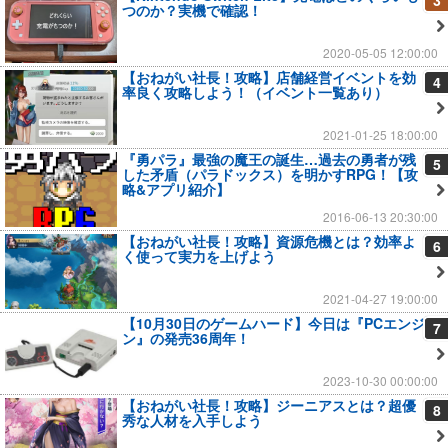
つのか？実機で確認！
2020-05-05 12:00:00
【おねがい社長！攻略】店舗経営イベントを効
4
率良く攻略しよう！（イベント一覧あり）
2021-01-25 18:00:00
『勇パラ』最強の魔王の誕生…過去の勇者が残
5
した矛盾（パラドックス）を明かすRPG！【攻
略&アプリ紹介】
2016-06-13 20:30:00
【おねがい社長！攻略】資源危機とは？効率よ
6
く使って実力を上げよう
2021-04-27 19:00:00
【10月30日のゲームハード】今日は『PCエンジ
7
ン』の発売36周年！
2023-10-30 00:00:00
【おねがい社長！攻略】ジーニアスとは？超優
8
秀な人材を入手しよう