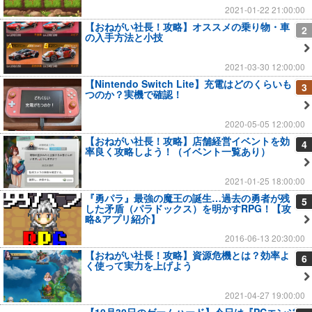
2021-01-22 21:00:00
【おねがい社長！攻略】オススメの乗り物・車
2
の入手方法と小技
2021-03-30 12:00:00
【Nintendo Switch Lite】充電はどのくらいも
3
つのか？実機で確認！
2020-05-05 12:00:00
【おねがい社長！攻略】店舗経営イベントを効
4
率良く攻略しよう！（イベント一覧あり）
2021-01-25 18:00:00
『勇パラ』最強の魔王の誕生…過去の勇者が残
5
した矛盾（パラドックス）を明かすRPG！【攻
略&アプリ紹介】
2016-06-13 20:30:00
【おねがい社長！攻略】資源危機とは？効率よ
6
く使って実力を上げよう
2021-04-27 19:00:00