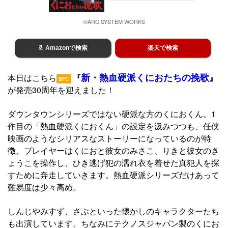
©ARC SYSTEM WORKS
Amazonで検索
楽天で検索
新・熱血硬派くにおたちの挽歌
本日はこちら
『
』
SFC
が発売30周年を迎えました！
ダウンタウンシリーズではない硬派な方のくにおくん。1
作目の「熱血硬派くにおくん」の設定を汲みつつも、任侠
映画のようなシリアスなストーリーになっているのが特
徴。プレイヤーはくにおと彼女のみさこ、りきと彼女のき
ょうこを操作し、ひき逃げ犯の濡れ衣を着せた真犯人を探
すために奔走していきます。熱血硬派シリーズだけあって
難易度は少々高め。
しんじやみすず、さぶといった懐かしのキャラクターたち
も出演しています。ちなみにテクノスジャパン製のくにお