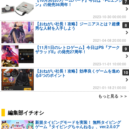
【10月30日のゲームハード】今日は『PCエンジ
7
ン』の発売36周年！
2023-10-30 00:00:00
【おねがい社長！攻略】ジーニアスとは？超優
8
秀な人材を入手しよう
2021-04-08 20:00:00
【11月1日のレトロゲーム】今日はPS『アーク
9
ザラッドII』の発売27周年！
2023-11-01 10:00:00
【おねがい社長！攻略】効率良くゲームを進め
10
る5つのポイント
2021-01-18 21:00:00
もっと見る ＞＞
編集部イチオシ
新規タイピングモードを実装！ 無料タイピング
ゲーム『タイピングちゃんねる』、ver.2.0.0ア