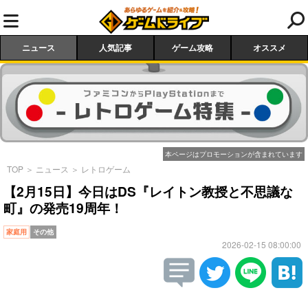
ニュース
人気記事
ゲーム攻略
オススメ
本ページはプロモーションが含まれています
TOP
＞
ニュース
＞
レトロゲーム
【2月15日】今日はDS『レイトン教授と不思議な
町』の発売19周年！
家庭用
その他
2026-02-15 08:00:00