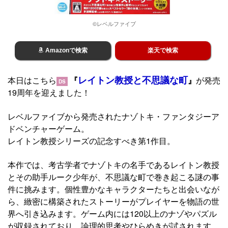
©レベルファイブ
Amazonで検索
楽天で検索
レイトン教授と不思議な町
本日はこちら
『
』
が発売
DS
19周年を迎えました！
レベルファイブから発売されたナゾトキ・ファンタジーア
ドベンチャーゲーム。
レイトン教授シリーズの記念すべき第1作目。
本作では、考古学者でナゾトキの名手であるレイトン教授
とその助手ルーク少年が、不思議な町で巻き起こる謎の事
件に挑みます。個性豊かなキャラクターたちと出会いなが
ら、緻密に構築されたストーリーがプレイヤーを物語の世
界へ引き込みます。ゲーム内には120以上のナゾやパズル
が収録されており、論理的思考やひらめきが試されます。