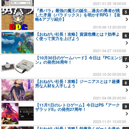
2021-01-25 18:00:00
『勇パラ』最強の魔王の誕生…過去の勇者が残
5
した矛盾（パラドックス）を明かすRPG！【攻
略&アプリ紹介】
2016-06-13 20:30:00
【おねがい社長！攻略】資源危機とは？効率よ
6
く使って実力を上げよう
2021-04-27 19:00:00
【10月30日のゲームハード】今日は『PCエンジ
7
ン』の発売36周年！
2023-10-30 00:00:00
【おねがい社長！攻略】ジーニアスとは？超優
8
秀な人材を入手しよう
2021-04-08 20:00:00
【11月1日のレトロゲーム】今日はPS『アーク
9
ザラッドII』の発売27周年！
2023-11-01 10:00:00
【おねがい社長！攻略】効率良くゲームを進め