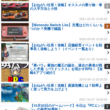
【おねがい社長！攻略】オススメの乗り物・車
2
の入手方法と小技
2021-03-30 12:00:00
【Nintendo Switch Lite】充電はどのくらいも
3
つのか？実機で確認！
2020-05-05 12:00:00
【おねがい社長！攻略】店舗経営イベントを効
4
率良く攻略しよう！（イベント一覧あり）
2021-01-25 18:00:00
『勇パラ』最強の魔王の誕生…過去の勇者が残
5
した矛盾（パラドックス）を明かすRPG！【攻
略&アプリ紹介】
2016-06-13 20:30:00
【おねがい社長！攻略】資源危機とは？効率よ
6
く使って実力を上げよう
2021-04-27 19:00:00
【10月30日のゲームハード】今日は『PCエンジ
7
ン』の発売36周年！