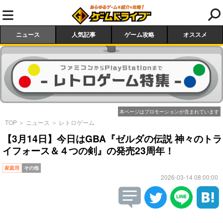
ニュース
人気記事
ゲーム攻略
オススメ
本ページはプロモーションが含まれています
TOP
＞
ニュース
＞
レトロゲーム
【3月14日】今日はGBA『ゼルダの伝説 神々のトラ
イフォース＆４つの剣』の発売23周年！
家庭用
その他
2026-03-14 08:00:00