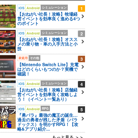
シミュレーション
1
iOS
Android
【おねがい社長！攻略】牧場経
営イベントを効率良く進める4つ
のポイント
シミュレーション
2
iOS
Android
【おねがい社長！攻略】オスス
メの乗り物・車の入手方法と小
技
家庭用
その他
3
【Nintendo Switch Lite】充電
はどのくらいもつのか？実機で
確認！
シミュレーション
4
iOS
Android
【おねがい社長！攻略】店舗経
営イベントを効率良く攻略しよ
う！（イベント一覧あり）
RPG
5
iOS
Android
『勇パラ』最強の魔王の誕生…
過去の勇者が残した矛盾（パラ
ドックス）を明かすRPG！【攻
略&アプリ紹介...
もっと見る ＞＞