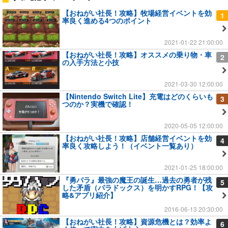
【おねがい社長！攻略】牧場経営イベントを効
1
率良く進める4つのポイント
2021-01-22 21:00:00
【おねがい社長！攻略】オススメの乗り物・車
2
の入手方法と小技
2021-03-30 12:00:00
【Nintendo Switch Lite】充電はどのくらいも
3
つのか？実機で確認！
2020-05-05 12:00:00
【おねがい社長！攻略】店舗経営イベントを効
4
率良く攻略しよう！（イベント一覧あり）
2021-01-25 18:00:00
『勇パラ』最強の魔王の誕生…過去の勇者が残
5
した矛盾（パラドックス）を明かすRPG！【攻
略&アプリ紹介】
2016-06-13 20:30:00
【おねがい社長！攻略】資源危機とは？効率よ
6