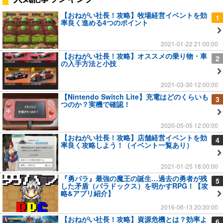
【おねがい社長！攻略】牧場経営イベントを効
1
率良く進める4つのポイント
2021-01-22 21:00:00
【おねがい社長！攻略】オススメの乗り物・車
2
の入手方法と小技
2021-03-30 12:00:00
【Nintendo Switch Lite】充電はどのくらいも
3
つのか？実機で確認！
2020-05-05 12:00:00
【おねがい社長！攻略】店舗経営イベントを効
4
率良く攻略しよう！（イベント一覧あり）
2021-01-25 18:00:00
『勇パラ』最強の魔王の誕生…過去の勇者が残
5
した矛盾（パラドックス）を明かすRPG！【攻
略&アプリ紹介】
2016-06-13 20:30:00
【おねがい社長！攻略】資源危機とは？効率よ
6