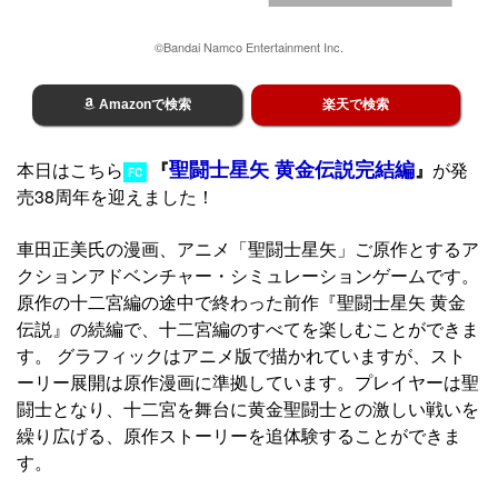
©Bandai Namco Entertainment Inc.
Amazonで検索
楽天で検索
聖闘士星矢 黄金伝説完結編
本日はこちら
『
』
が発
FC
売38周年を迎えました！
車田正美氏の漫画、アニメ「聖闘士星矢」ご原作とするア
クションアドベンチャー・シミュレーションゲームです。
原作の十二宮編の途中で終わった前作『聖闘士星矢 黄金
伝説』の続編で、十二宮編のすべてを楽しむことができま
す。 グラフィックはアニメ版で描かれていますが、スト
ーリー展開は原作漫画に準拠しています。プレイヤーは聖
闘士となり、十二宮を舞台に黄金聖闘士との激しい戦いを
繰り広げる、原作ストーリーを追体験することができま
す。