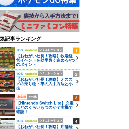
気記事ランキング
シミュレーション
1
iOS
Android
【おねがい社長！攻略】牧場経
営イベントを効率良く進める4つ
のポイント
シミュレーション
2
iOS
Android
【おねがい社長！攻略】オスス
メの乗り物・車の入手方法と小
技
家庭用
その他
3
【Nintendo Switch Lite】充電
はどのくらいもつのか？実機で
確認！
シミュレーション
4
iOS
Android
【おねがい社長！攻略】店舗経