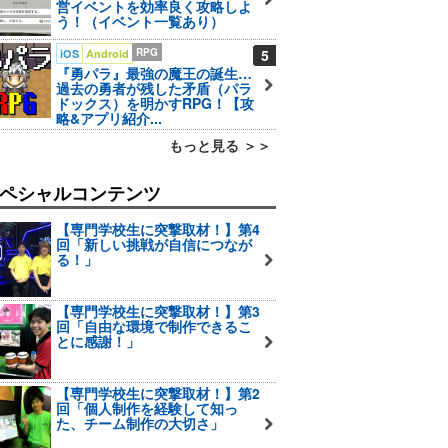
営イベントを効率良く攻略しよ
う！（イベント一覧あり）
RPG
5
iOS
Android
『勇パラ』最強の魔王の誕生…
過去の勇者が残した矛盾（パラ
ドックス）を明かすRPG！【攻
略&アプリ紹介...
もっと見る ＞＞
ペシャルコンテンツ
【専門学校生に突撃取材！】第4
回「新しい挑戦が自信につなが
る！」
【専門学校生に突撃取材！】第3
回「自由な環境で制作できるこ
とに感謝！」
【専門学校生に突撃取材！】第2
回「個人制作を経験して知っ
た、チーム制作の大切さ」