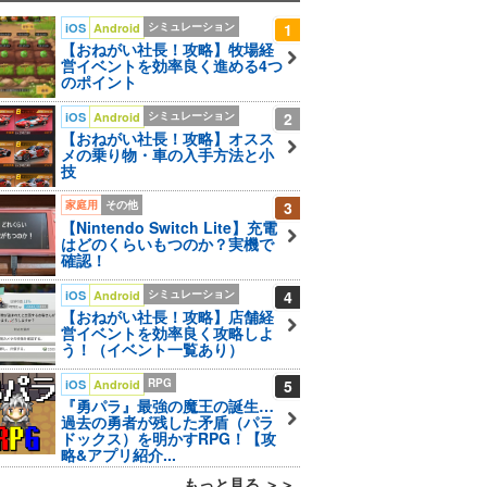
シミュレーション
1
iOS
Android
【おねがい社長！攻略】牧場経
営イベントを効率良く進める4つ
のポイント
シミュレーション
2
iOS
Android
【おねがい社長！攻略】オスス
メの乗り物・車の入手方法と小
技
家庭用
その他
3
【Nintendo Switch Lite】充電
はどのくらいもつのか？実機で
確認！
シミュレーション
4
iOS
Android
【おねがい社長！攻略】店舗経
営イベントを効率良く攻略しよ
う！（イベント一覧あり）
RPG
5
iOS
Android
『勇パラ』最強の魔王の誕生…
過去の勇者が残した矛盾（パラ
ドックス）を明かすRPG！【攻
略&アプリ紹介...
もっと見る ＞＞