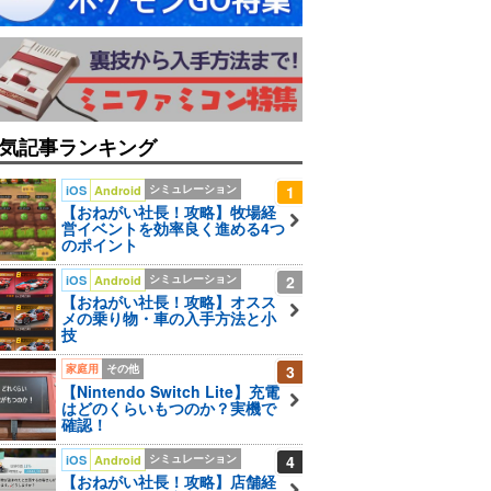
気記事ランキング
シミュレーション
1
iOS
Android
【おねがい社長！攻略】牧場経
営イベントを効率良く進める4つ
のポイント
シミュレーション
2
iOS
Android
【おねがい社長！攻略】オスス
メの乗り物・車の入手方法と小
技
家庭用
その他
3
【Nintendo Switch Lite】充電
はどのくらいもつのか？実機で
確認！
シミュレーション
4
iOS
Android
【おねがい社長！攻略】店舗経