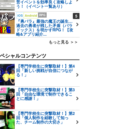
営イベントを効率良く攻略しよ
う！（イベント一覧あり）
RPG
5
iOS
Android
『勇パラ』最強の魔王の誕生…
過去の勇者が残した矛盾（パラ
ドックス）を明かすRPG！【攻
略&アプリ紹介...
もっと見る ＞＞
ペシャルコンテンツ
【専門学校生に突撃取材！】第4
回「新しい挑戦が自信につなが
る！」
【専門学校生に突撃取材！】第3
回「自由な環境で制作できるこ
とに感謝！」
【専門学校生に突撃取材！】第2
回「個人制作を経験して知っ
た、チーム制作の大切さ」