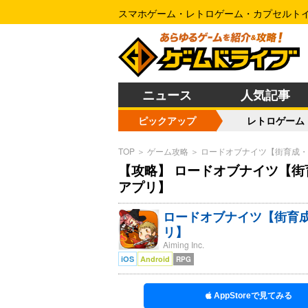
スマホゲーム・レトロゲーム・カプセルト
ニュース
人気記事
ピックアップ
レトロゲーム
TOP
＞
ゲーム攻略
＞
ロードオブナイツ【街育成・
【攻略】 ロードオブナイツ【街
アプリ】
ロードオブナイツ【街育成
リ】
Aiming Inc.
iOS
Android
RPG
AppStoreで見てみる