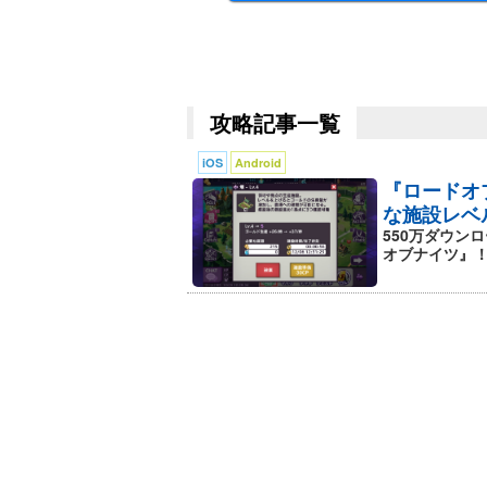
攻略記事一覧
iOS
Android
『ロードオ
な施設レベ
550万ダウン
オブナイツ』！ 