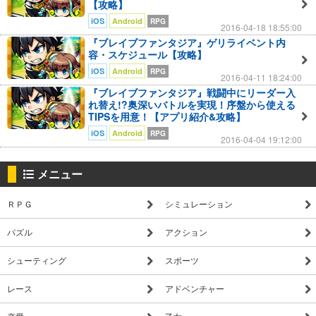
【攻略】
iOS
Android
RPG
2016-04-18 18:55:00
『ブレイブファンタジア』ゲリライベント内
容・スケジュール【攻略】
iOS
Android
RPG
2016-04-11 18:24:00
『ブレイブファンタジア』戦闘中にリーダー入
れ替え!?奥深いバトルを実現！序盤から使える
TIPSを用意！【アプリ紹介&攻略】
iOS
Android
RPG
2016-04-04 19:12:00
メニュー
ＲＰＧ
シミュレーション
パズル
アクション
シューティング
スポーツ
レース
アドベンチャー