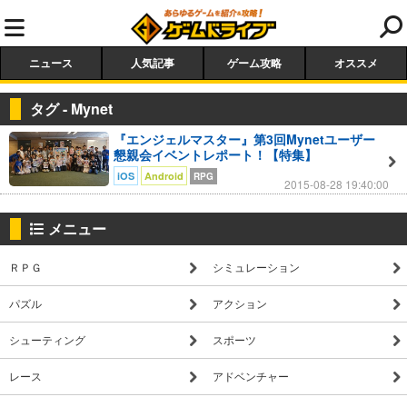
ニュース
人気記事
ゲーム攻略
オススメ
タグ - Mynet
『エンジェルマスター』第3回Mynetユーザー
懇親会イベントレポート！【特集】
iOS
Android
RPG
2015-08-28 19:40:00
メニュー
ＲＰＧ
シミュレーション
パズル
アクション
シューティング
スポーツ
レース
アドベンチャー