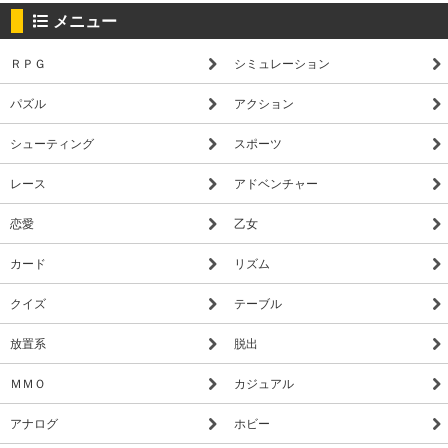
ダイサーと呼ばれるユニットを駆使し、
メニュー
ボード状のステージを攻略しながら
ＲＰＧ
シミュレーション
謎の塔の最上部を目指します。
パズル
アクション
☆ダイサーの「選択」で生まれる2つのバトル方式☆
【ボードバトル】
シューティング
スポーツ
遠距離攻撃や後方攻撃など、
6種類の攻撃タイプを持つダイサーで
レース
アドベンチャー
パーティを組み、様々な戦略を生み出そう。
恋愛
乙女
ボス到達前に、ボス攻略?なんてこともあり得る！
カード
リズム
【ダイスバトル】
敵が位置するマス目に進むと発生するバトル。
クイズ
テーブル
相手が出すサイコロの目数より自分の方が
多ければ攻撃、少なければ防御の特殊バトル
放置系
脱出
ダイサーの特性スキルをフル活用して
ＭＭＯ
カジュアル
相手の目数より高い数字を狙え！
アナログ
ホビー
★バトルだけじゃない！楽しみ方様々★