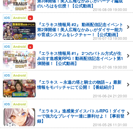
第3弾開催！美人広報なかみぃがパーティ編成
運命の神、リーベとエビルが繰り広げる
のいろはを伝授！【公式動画】
ゲーム「ダイサー戦争」
2016-08-09 19:00:00
iOS
Android
6回目のダイサー戦争はリーベの勝利で終わり、
『エラキス情報局 #2』 動画配信記念イベント
人々は、平和を維持するため、約2000年間
第2弾開催！美人広報なかみぃがダイサー能力
少女を生贄として捧げ続けた。
や育成システムをレクチャー！【公式動画】
2016-07-13 19:00:00
「平和を守るための犠牲」
iOS
Android
この矛盾を正すため、時のプリドン国王
『エラキス情報局 #1』 2つのバトル方式が生
み出す進感覚RPG！動画配信記念イベント第1
ヨハネ・クリストファーが立ち上がるが、
弾開催！【公式動画】
変革を望まぬ人々により処刑されてしまう。
2016-07-06 19:00:00
iOS
Android
しかし、その娘レイチェルが父の意志を継ぎ
『エラキス ～永遠の塔と騎士の物語～』最新
世界を正すために、行動を起こす。
情報をモバッチャにて公開！【番組紹介】
2016-06-24 21:20:00
それが新たな戦争の幕開けになるとも知らずに…
iOS
Android
◆◆◆◆◆◆◆◆◆◆◆◆◆
『エラキス』進感覚ダイスバトルRPG！ダイサ
ーで強力なプレイヤー達に勝利せよ！【事前登
◆
ゲーム紹介
◆
録】
◆◆◆◆◆◆◆◆◆◆◆◆◆
2016-05-26 11:31:00
プレイヤーは、姫を守るマスターの一人を選び、