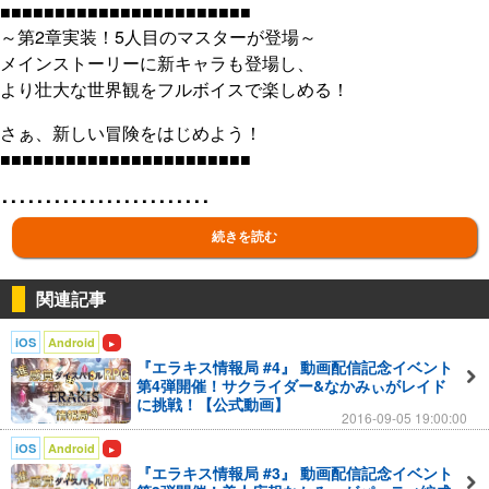
■■■■■■■■■■■■■■■■■■■■■■■
～第2章実装！5人目のマスターが登場～
メインストーリーに新キャラも登場し、
より壮大な世界観をフルボイスで楽しめる！
さぁ、新しい冒険をはじめよう！
■■■■■■■■■■■■■■■■■■■■■■■
････････････････････････
敵をスルーしたと思ったら…後方へ攻撃!?
続きを読む
スタート地点から、ボスを攻撃!?
････････････････････････
関連記事
サイコロを転がすだけでは終わらない！
iOS
Android
今までにない
「進感覚」
なダイスバトルを
『エラキス情報局 #4』 動画配信記念イベント
体感しようΣ(；ﾟДﾟ)!!
第4弾開催！サクライダー&なかみぃがレイド
に挑戦！【公式動画】
◆◆◆◆◆◆◆◆◆◆◆◆◆
2016-09-05 19:00:00
◆
ストーリー
◆
iOS
Android
◆◆◆◆◆◆◆◆◆◆◆◆◆
『エラキス情報局 #3』 動画配信記念イベント