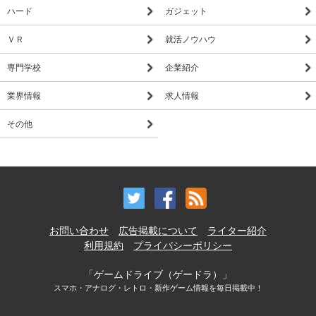
ハード
ガジェット
【マスターのアバター変更可能】
アバターを着せ替えるとスキルも変わる。
ＶＲ
就活ノウハウ
オシャレと戦略を楽しみながらプレイしよう！
専門学校
企業紹介
【モンスターが人間に!?魅力的な「進化」要素】
進化すると、全てのダイサーが劇的に変化する
業界情報
求人情報
全部欲しくなる魅力的なダイサー盛りだくさん！
その他
最後まで進化させて自分好みのパーティを作ろう！
【プレイヤーとたっぷり楽しめる！】
最大4人でプレイ可能な
フレンド協力型「レイド」バトル
プレイヤーと対戦可能な
「アリーナ」＆「リーグ」バトル♪
お問い合わせ
広告掲載について
ライター紹介
フレンドと協力したり、バトルして盛り上がろう！
利用規約
プライバシーポリシー
※※※※※※こんな方にオススメ※※※※※※
「ゲームドライブ（ゲードラ）」
・通勤/通学時間にプレイしたい方
スマホ・アナログ・レトロ・新作ゲーム情報を毎日掲載中！
・今までのRPG要素にはなかった、