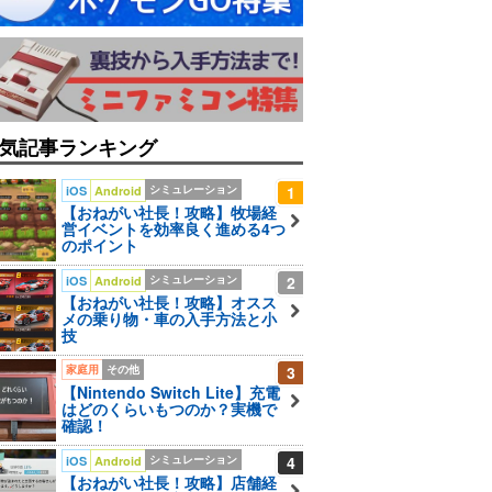
気記事ランキング
シミュレーション
1
iOS
Android
【おねがい社長！攻略】牧場経
営イベントを効率良く進める4つ
のポイント
シミュレーション
2
iOS
Android
【おねがい社長！攻略】オスス
メの乗り物・車の入手方法と小
技
家庭用
その他
3
【Nintendo Switch Lite】充電
はどのくらいもつのか？実機で
確認！
シミュレーション
4
iOS
Android
【おねがい社長！攻略】店舗経