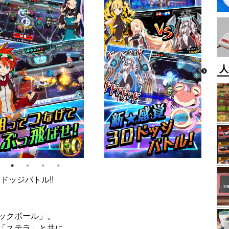
人
ドッジバトル!!
ックボール」。
「ステラ」と共に