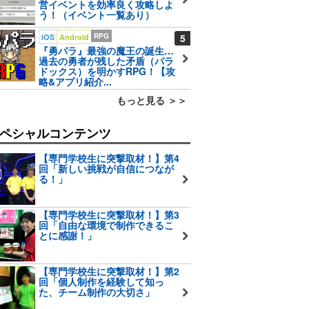
営イベントを効率良く攻略しよ
う！（イベント一覧あり）
RPG
5
iOS
Android
『勇パラ』最強の魔王の誕生…
過去の勇者が残した矛盾（パラ
ドックス）を明かすRPG！【攻
略&アプリ紹介...
もっと見る ＞＞
ペシャルコンテンツ
【専門学校生に突撃取材！】第4
回「新しい挑戦が自信につなが
る！」
【専門学校生に突撃取材！】第3
回「自由な環境で制作できるこ
とに感謝！」
【専門学校生に突撃取材！】第2
回「個人制作を経験して知っ
た、チーム制作の大切さ」