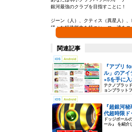
銀河最強のクラブを目指すことに！
ジーン（人）、クティス（異星人）、
様々な特殊能力を持つヒーロー達をス
ルールは簡単！
関連記事
ボールをぶつけて、相手全員をコート
iOS
Android
相手が避ける場所を予想して、命中す
『アプリ 
パスをつなげば必殺技も発動！強烈な
ル」のアイ
戦況を見極めてココ一番でぶっ放せ!!
×5を手に
テクノブラッ
チーム編成、ヒーロー育成、戦況分析
ョンプラットフォ
総合的な戦略が、勝利のカギを握る!!
iOS
Android
『超銀河秘
目指せ！銀河最強のチーム!!
代超時限ド
ドッジボールの
ール』 を紹介しよ
****************************************
■ゲームの基本■