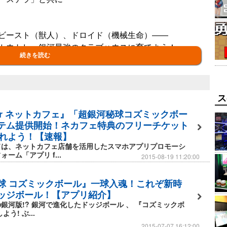
ビースト（獣人）、ドロイド（機械生命）――
カウトし、銀河最強のクラブハウスに育てよう！
続きを読む
の外にぶっ飛ばすだけ！
ス
ればダメージが！
for ネットカフェ』「超銀河秘球コズミックボー
一撃をキメて大逆転も！
テム提供開始！ネカフェ特典のフリーチケット
入れよう！【速報】
ドは、ネットカフェ店舗を活用したスマホアプリプロモーシ
。
ーム「アプリ f...
2015-08-19 11:20:00
球 コズミックボール』一球入魂！これぞ新時
ッジボール！【アプリ紹介】
銀河版!? 銀河で進化したドッジボール 、 『コズミックボ
う! ぶ...
2015-07-07 16:12:00