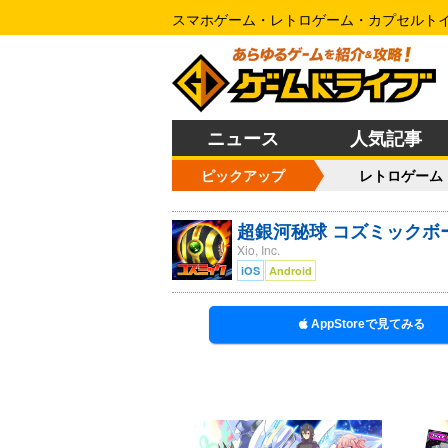
スマホゲーム・レトロゲーム・カプセルト
ニュース
人気記事
ピックアップ
レトロゲーム
超銀河秘球 コズミックボ
Xio, Inc.
iOS
Android
AppStoreで見てみる