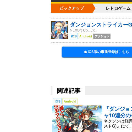
ピックアップ
レトロゲーム
ダンジョンストライカー
NEXON Co., Ltd.
iOS
Android
アクション
iOS版の事前登録はこちら
関連記事
iOS
Android
『ダンジョ
ャ10連分
ネクソンは好評
ストG)』にて、