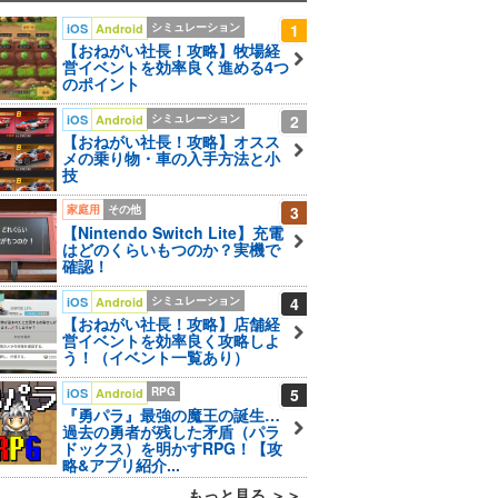
シミュレーション
1
iOS
Android
【おねがい社長！攻略】牧場経
営イベントを効率良く進める4つ
のポイント
シミュレーション
2
iOS
Android
【おねがい社長！攻略】オスス
メの乗り物・車の入手方法と小
技
家庭用
その他
3
【Nintendo Switch Lite】充電
はどのくらいもつのか？実機で
確認！
シミュレーション
4
iOS
Android
【おねがい社長！攻略】店舗経
営イベントを効率良く攻略しよ
う！（イベント一覧あり）
RPG
5
iOS
Android
『勇パラ』最強の魔王の誕生…
過去の勇者が残した矛盾（パラ
ドックス）を明かすRPG！【攻
略&アプリ紹介...
もっと見る ＞＞