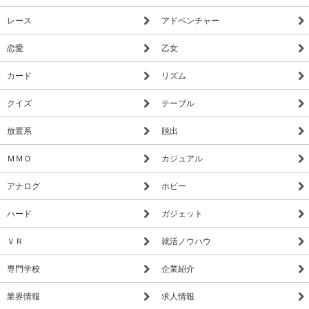
思わず集めたくなる美しいカードが約300種！
「オーダー＆カオス」シリーズに登場するヒーローたちを完全
レース
アドベンチャー
再現！
恋愛
乙女
▼豊富なクエスト！
カード
リズム
ソロクエストに挑戦して強力なボスを討伐しよう！
4種族、4クラス、4タイプのカードを使いこなして渾身のデッ
クイズ
テーブル
キを編成しよう！
放置系
脱出
▼世界中のプレイヤーと対戦しよう！
最強のデッキを組んでオンラインPvPで大バトル！
ＭＭＯ
カジュアル
ランキング上位を目指して勝利を重ねよう！
アナログ
ホビー
ハード
ガジェット
※トレーディングカードゲームファン必見の本格カードバト
ル！
ＶＲ
就活ノウハウ
「オーダー＆カオス デュエル」を今すぐ無料でダウンロー
ド！
専門学校
企業紹介
______________________________________________
業界情報
求人情報