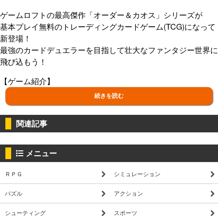
ゲームロフトの最高傑作「オーダー＆カオス」シリーズが
基本プレイ無料のトレーディングカードゲーム(TCG)になって
新登場！
最強のカードデュエラーを目指して壮大なファンタジー世界に
飛び込もう！
【ゲーム紹介】
続きを読む
▼重厚なストーリー！
「オーダー＆カオス」シリーズの壮大なファンタジー世界をカ
関連記事
ードバトルで味わおう！
偉大なヒーロー、カードデュエラーとして立ち上がりハラドン
に希望の光を照らせ！
メニュー
▼操作は簡単！だけど深い！
ＲＰＧ
シミュレーション
簡単操作でさくさくデュエル対決！
コアなカードゲームファンをも唸らせる奥深い戦略性！
パズル
アクション
▼レアカードを集めよう！
シューティング
スポーツ