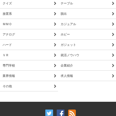
クイズ
テーブル
▼自分だけのアジトをカスタマイズ！
放置系
脱出
様々なモンスターを配置して敵の襲撃に備えろ！
敵のアジトを襲撃すれば戦利品が手に入るぞ！
ＭＭＯ
カジュアル
アナログ
ホビー
▼イベントやマルチプレイも充実！
デイリーダンジョンに挑戦して装備のパワーアップに必要な原
ハード
ガジェット
料をゲット！
フレンドや他のプレイヤーを仲間として従え、一緒に敵と戦お
ＶＲ
就活ノウハウ
う！
専門学校
企業紹介
業界情報
求人情報
※ダンジョンアドベンチャーの最高傑作といわれた前作を圧倒
的に上回る迫力と爽快感！
その他
「DARK QUEST 5 (ダーククエスト5)」を今すぐ無料でダウン
ロード！
【公式情報】
------------------------------------------------------------------