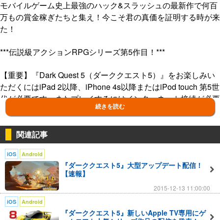
モバイルゲーム史上最強のハック&スラッシュの最新作で何百
万もの賞金稼ぎたちと集え！今こそ君の真価を証明する時が来
た！
***伝説級アクションRPGシリーズ第5作目！***
【重要】『Dark Quest 5（ダーククエスト5）』をお楽しみい
ただくにはiPad 2以降、iPhone 4s以降またはiPod touch 第5世
代が必要です。またプレイするにはインターネット接続が必要
続きを読む
です。
伝説級アクションRPG「ダーククエスト（Dark Quest）」の
関連記事
シリーズ第5作目がついに登場！
iOS
Android
モバイルゲーム史上最高の迫力と没入感で魅せるハック&スラ
『ダーククエスト5』大型アップデート配信！
ッシュ！
【速報】
2015-12-13 11:00:00
【ゲームストーリー】
デーモンたちとの戦いに傷ついたバレンシア王国。荒廃した領
iOS
Android
『ダーククエスト5』新しいApple TV専用にゲ
土は内乱の危機に瀕していた。