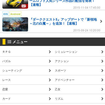
ームロフト人気シリーズ作品の配信を発表！
結束は壊れ、無法者がのさばり、すべてが変わってしまった世
【速報】
2015-11-04 17:45:00
界で、それでも人々は王国の再建をあきらめきれずにいた…
iOS
Android
『ダーククエスト5』アップデートで「新領地
【ゲーム紹介】
～北の白魔～」を追加！【速報】
2015-09-24 10:20:00
▼重厚なシングルプレイモード！
5つの地域に広がる無数のダンジョンを探索！
メニュー
仲間の非情な裏切り、復讐、苦難を乗り越え、最強の賞金稼ぎ
を目指して様々なミッションに挑め！
ＲＰＧ
シミュレーション
▼超美麗グラフィック！
パズル
アクション
トリプルA級のグラフィックが豊かなストーリーをより一層引
き立てる！
シューティング
スポーツ
モバイルゲームの限界に挑戦した美しいダークファンタジーを
レース
アドベンチャー
体験せよ！
恋愛
乙女
▼圧倒的なハック&スラッシュアクション！
前作をさらに上回る迫力の戦闘アクション！
カード
リズム
敵を倒す爽快感がクセになる！