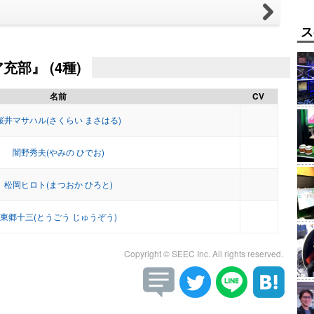
ス
部』 (4種)
名前
CV
桜井マサハル(さくらい まさはる)
闇野秀夫(やみの ひでお)
松岡ヒロト(まつおか ひろと)
東郷十三(とうごう じゅうぞう)
Copyright © SEEC Inc. All rights reserved.