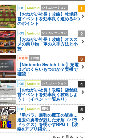
シミュレーション
1
iOS
Android
【おねがい社長！攻略】牧場経
営イベントを効率良く進める4つ
のポイント
シミュレーション
2
iOS
Android
【おねがい社長！攻略】オスス
メの乗り物・車の入手方法と小
技
家庭用
その他
3
【Nintendo Switch Lite】充電
はどのくらいもつのか？実機で
確認！
シミュレーション
4
iOS
Android
【おねがい社長！攻略】店舗経
営イベントを効率良く攻略しよ
う！（イベント一覧あり）
RPG
5
iOS
Android
『勇パラ』最強の魔王の誕生…
過去の勇者が残した矛盾（パラ
ドックス）を明かすRPG！【攻
略&アプリ紹介...
もっと見る ＞＞