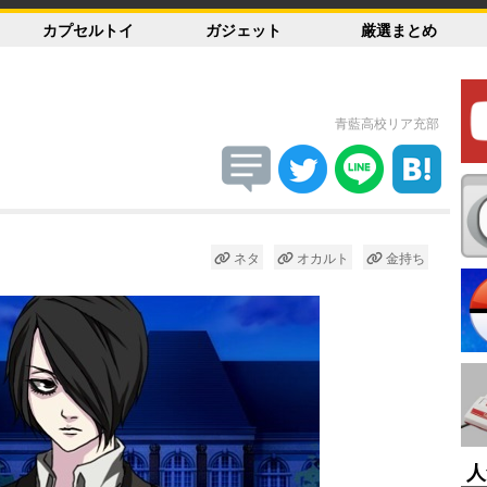
カプセルトイ
ガジェット
厳選まとめ
青藍高校リア充部
ネタ
オカルト
金持ち
人