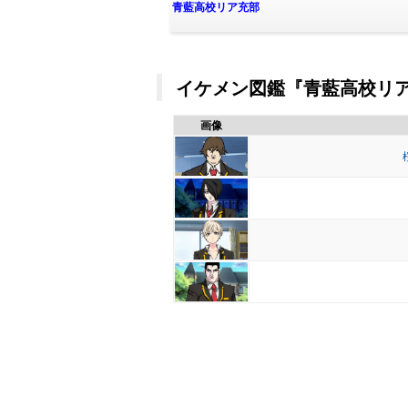
青藍高校リア充部
イケメン図鑑『青藍高校リア充
画像