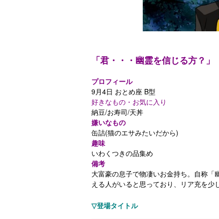
「君・・・幽霊を信じる方？」
プロフィール
9月4日 おとめ座 B型
好きなもの・お気に入り
納豆/お寿司/天丼
嫌いなもの
缶詰(猫のエサみたいだから)
趣味
いわくつきの品集め
備考
大富豪の息子で物凄いお金持ち。自称「
える人がいると思っており、リア充を少
▽登場タイトル