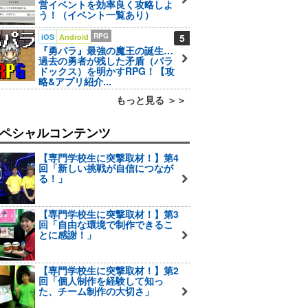
営イベントを効率良く攻略しよ
う！（イベント一覧あり）
RPG
5
iOS
Android
『勇パラ』最強の魔王の誕生…
過去の勇者が残した矛盾（パラ
ドックス）を明かすRPG！【攻
略&アプリ紹介...
もっと見る ＞＞
ペシャルコンテンツ
【専門学校生に突撃取材！】第4
回「新しい挑戦が自信につなが
る！」
【専門学校生に突撃取材！】第3
回「自由な環境で制作できるこ
とに感謝！」
【専門学校生に突撃取材！】第2
回「個人制作を経験して知っ
た、チーム制作の大切さ」