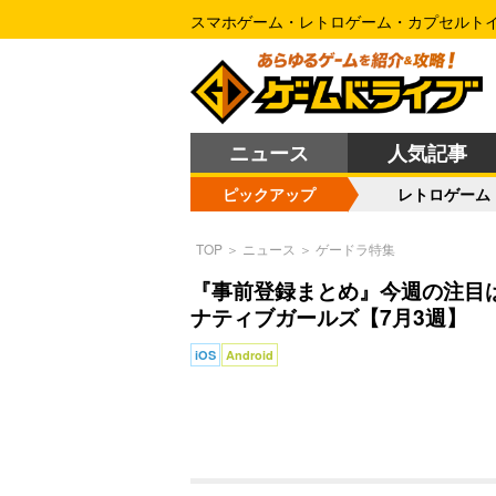
スマホゲーム・レトロゲーム・カプセルト
ニュース
人気記事
ピックアップ
レトロゲーム
TOP
＞
ニュース
＞
ゲードラ特集
『事前登録まとめ』今週の注目
ナティブガールズ【7月3週】
iOS
Android