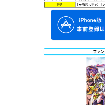
特典
【★4確定ガチャ】【ク
ファン