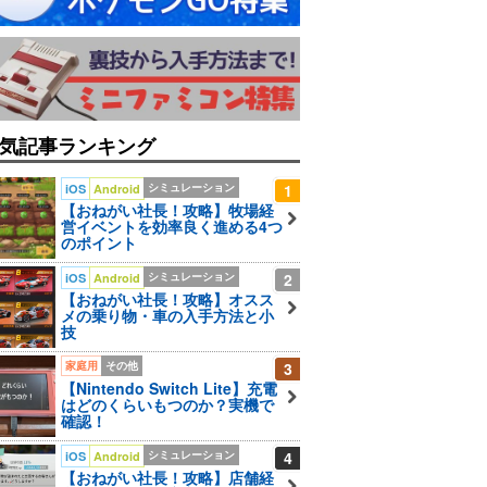
気記事ランキング
シミュレーション
1
iOS
Android
【おねがい社長！攻略】牧場経
営イベントを効率良く進める4つ
のポイント
シミュレーション
2
iOS
Android
【おねがい社長！攻略】オスス
メの乗り物・車の入手方法と小
技
家庭用
その他
3
【Nintendo Switch Lite】充電
はどのくらいもつのか？実機で
確認！
シミュレーション
4
iOS
Android
【おねがい社長！攻略】店舗経