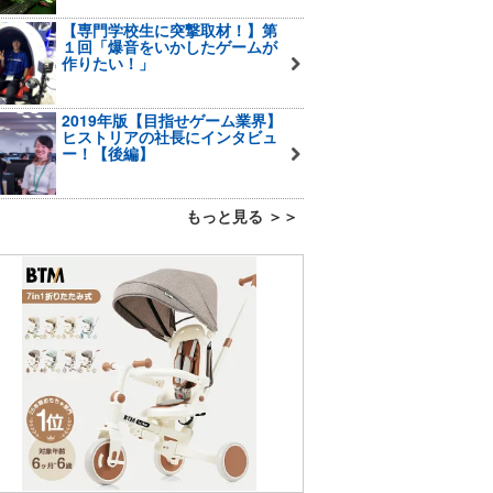
【専門学校生に突撃取材！】第
１回「爆音をいかしたゲームが
作りたい！」
2019年版【目指せゲーム業界】
ヒストリアの社長にインタビュ
ー！【後編】
もっと見る ＞＞