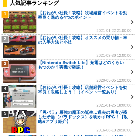
人気記事ランキング
【おねがい社長！攻略】牧場経営イベントを効
1
率良く進める4つのポイント
2021-01-22 21:00:00
【おねがい社長！攻略】オススメの乗り物・車
2
の入手方法と小技
2021-03-30 12:00:00
【Nintendo Switch Lite】充電はどのくらい
3
もつのか？実機で確認！
2020-05-05 12:00:00
【おねがい社長！攻略】店舗経営イベントを効
4
率良く攻略しよう！（イベント一覧あり）
2021-01-25 18:00:00
『勇パラ』最強の魔王の誕生…過去の勇者が残
5
した矛盾（パラドックス）を明かすRPG！【攻
略&アプリ紹介】
2016-06-13 20:30:00