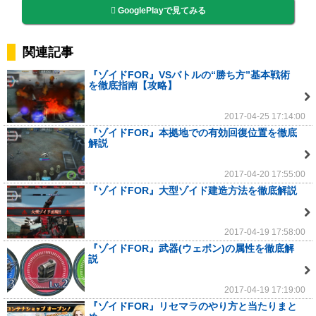
GooglePlayで見てみる
関連記事
『ゾイドFOR』VSバトルの“勝ち方”基本戦術
を徹底指南【攻略】
2017-04-25 17:14:00
『ゾイドFOR』本拠地での有効回復位置を徹底
解説
2017-04-20 17:55:00
『ゾイドFOR』大型ゾイド建造方法を徹底解説
2017-04-19 17:58:00
『ゾイドFOR』武器(ウェポン)の属性を徹底解
説
2017-04-19 17:19:00
『ゾイドFOR』リセマラのやり方と当たりまと