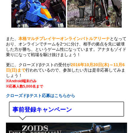
また、
本格マルチプレイヤーオンラインバトルアリーナ
となって
おり、オンラインでチームを2つに分け、相手の拠点を先に破壊
した方が勝ち、というゲーム性になっています。アナタもゾイド
乗りになって戦場を駆け抜けましょう！
更に、クローズドβテストの受付が
2016年10月20日(木)～11月6
日(日)まで
行われているので、参加したい方は是非応募してみま
しょう！
※Android端末のみ
※応募人数5,000名まで
クローズドβテスト応募はこちらから
事前登録キャンペーン