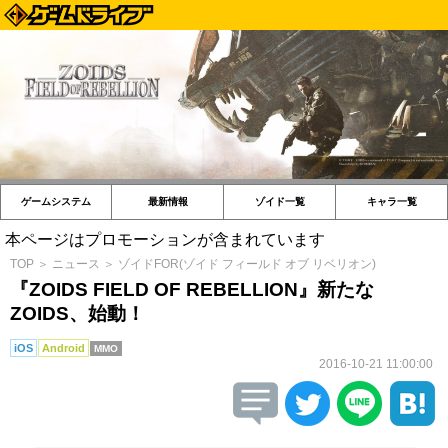
ゲームシステム
最新情報
ゾイド一覧
キャラ一覧
本ページはプロモーションが含まれています
TOP
＞
ニュース
＞
ゾイドFOR(ゾイド フィールド オブ リベリオン)
『ZOIDS FIELD OF REBELLION』新たな
ZOIDS、始動！
iOS
Android
MMO
2016-10-21 11:00:00