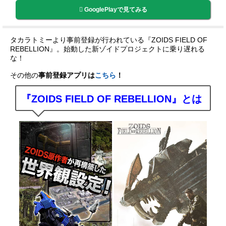
GooglePlayで見てみる
タカラトミーより事前登録が行われている『ZOIDS FIELD OF
REBELLION
』。始動した新ゾイドプロジェクトに乗り遅れる
な！
その他の
事前登録アプリは
こちら
！
『
ZOIDS FIELD OF REBELLION
』とは