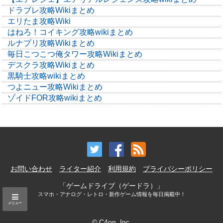
ドラブレ攻略Wikiまとめ
エリたま攻略Wiki
はねろ！コイキング攻略wikiまとめ
ルナプリ攻略Wikiまとめ
毎日こつこつ俺タワー攻略Wikiまとめ
デスクラ攻略Wikiまとめ
黒騎士攻略wikiまとめ
つよニュー攻略Wikiまとめ
ゾイドFOR攻略wikiまとめ
お問い合わせ
ライター紹介
利用規約
プライバシーポリシー
「ゲームドライブ（ゲードラ）」
スマホ・アナログ・レトロ・新作ゲーム情報を毎日掲載中！
メニュー
© C4on, Inc.