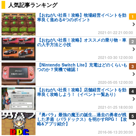
人気記事ランキング
【おねがい社長！攻略】牧場経営イベントを効
1
率良く進める4つのポイント
2021-01-22 21:00:00
【おねがい社長！攻略】オススメの乗り物・車
2
の入手方法と小技
2021-03-30 12:00:00
【Nintendo Switch Lite】充電はどのくらいも
3
つのか？実機で確認！
2020-05-05 12:00:00
【おねがい社長！攻略】店舗経営イベントを効
4
率良く攻略しよう！（イベント一覧あり）
2021-01-25 18:00:00
『勇パラ』最強の魔王の誕生…過去の勇者が残
5
した矛盾（パラドックス）を明かすRPG！【攻
略&アプリ紹介】
2016-06-13 20:30:00