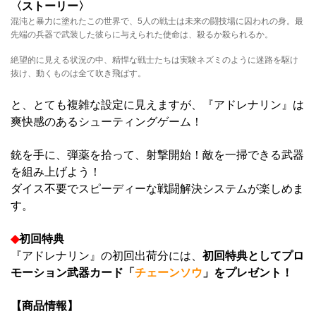
〈ストーリー〉
混沌と暴力に塗れたこの世界で、5人の戦士は未来の闘技場に囚われの身。最
先端の兵器で武装した彼らに与えられた使命は、殺るか殺られるか。
絶望的に見える状況の中、精悍な戦士たちは実験ネズミのように迷路を駆け
抜け、動くものは全て吹き飛ばす。
と、とても複雑な設定に見えますが、『アドレナリン』は
爽快感のあるシューティングゲーム！
銃を手に、弾薬を拾って、射撃開始！敵を一掃できる武器
を組み上げよう！
ダイス不要でスピーディーな戦闘解決システムが楽しめま
す。
◆
初回特典
『アドレナリン』の初回出荷分には、
初回特典としてプロ
モーション武器カード「
チェーンソウ
」をプレゼント！
【商品情報】