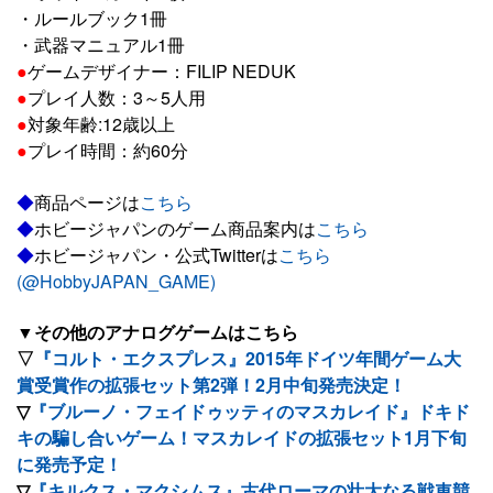
・ルールブック1冊
・武器マニュアル1冊
●
ゲームデザイナー：FILIP NEDUK
●
プレイ人数：3～5人用
●
対象年齢:12歳以上
●
プレイ時間：約60分
◆
商品ページは
こちら
◆
ホビージャパンのゲーム商品案内は
こちら
◆
ホビージャパン・公式Twitterは
こちら
(@HobbyJAPAN_GAME)
▼その他のアナログゲームはこちら
▽
『コルト・エクスプレス』2015年ドイツ年間ゲーム大
賞受賞作の拡張セット第2弾！2月中旬発売決定！
▽
『ブルーノ・フェイドゥッティのマスカレイド』ドキド
キの騙し合いゲーム！マスカレイドの拡張セット1月下旬
に発売予定！
▽
『キルクス・マクシムス』古代ローマの壮大なる戦車競