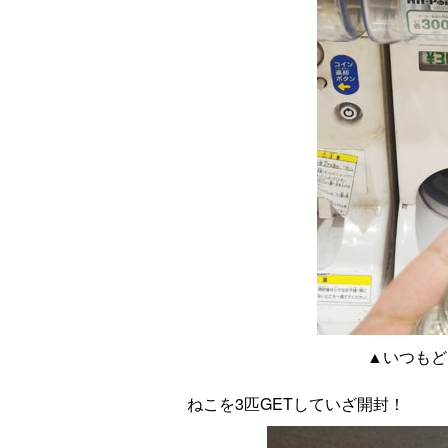
▲いつもど
ねこを3匹GETしていざ開封！