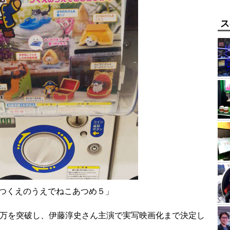
ス
つくえのうえでねこあつめ５」
0万を突破し、伊藤淳史さん主演で実写映画化まで決定し