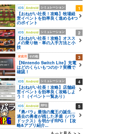
シミュレーション
1
iOS
Android
【おねがい社長！攻略】牧場経
営イベントを効率良く進める4つ
のポイント
シミュレーション
2
iOS
Android
【おねがい社長！攻略】オスス
メの乗り物・車の入手方法と小
技
家庭用
その他
3
【Nintendo Switch Lite】充電
はどのくらいもつのか？実機で
確認！
シミュレーション
4
iOS
Android
【おねがい社長！攻略】店舗経
営イベントを効率良く攻略しよ
う！（イベント一覧あり）
RPG
5
iOS
Android
『勇パラ』最強の魔王の誕生…
過去の勇者が残した矛盾（パラ
ドックス）を明かすRPG！【攻
略&アプリ紹介...
もっと見る ＞＞